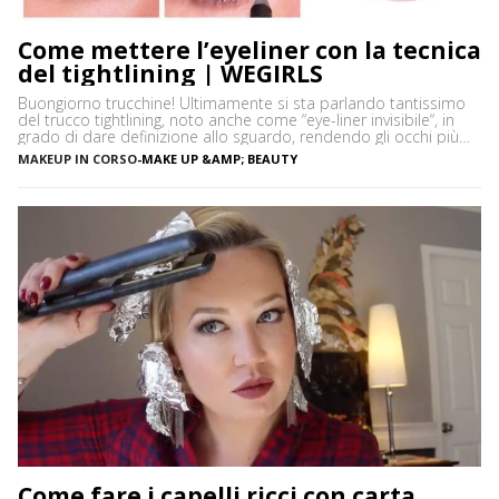
Come mettere l’eyeliner con la tecnica
del tightlining | WEGIRLS
Buongiorno trucchine! Ultimamente si sta parlando tantissimo
del trucco tightlining, noto anche come “eye-liner invisibile“, in
grado di dare definizione allo sguardo, rendendo gli occhi più
espressivi e le ciglia più folte. Ma di cosa si tratta precisamente?
MAKEUP IN CORSO
-
MAKE UP &AMP; BEAUTY
Vediamo insieme cos’è tightlining e come farlo senza rischiare di
sbagliare. Cos’è il tightlining La tecnica del tightlining […]
Come fare i capelli ricci con carta