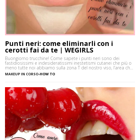
Punti neri: come eliminarli con i
cerotti fai da te | WEGIRLS
Buongiorno trucchine! Come sapete i punti neri sono dei
fastidiosissimi e indesideratissimi inestetismi cutanei che più o
meno tutte noi abbiamo sulla zona T del nostro viso, l’area che
è più spesso vittima di impurità e alterazioni del pH della pelle,
MAKEUP IN CORSO
-
HOW TO
soprattutto se si ha la pelle grassa e non si usano prodotti
neutri. Certamente […]