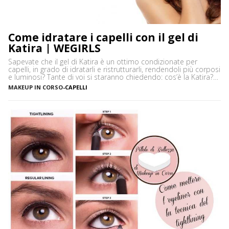
Come idratare i capelli con il gel di
Katira | WEGIRLS
Sapevate che il gel di Katira è un ottimo condizionate per
capelli, in grado di idratarli e ristrutturarli, rendendoli più corposi
e luminosi? Tante di voi si staranno chiedendo: cos’è la Katira?
La Katira o Gomma Adragante è una resina gelificante naturale
MAKEUP IN CORSO
-
CAPELLI
ottenuta dalla linfa essiccata di Astragalus gummifer, un piccolo
albero che cresce prevalentemente […]