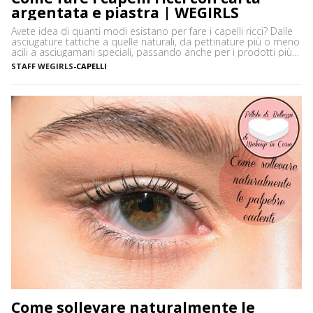
argentata e piastra | WEGIRLS
Avete idea di quanti modi esistano per fare i capelli ricci? Dalle
asciugature tattiche a quelle naturali, da pettinature più o meno
acili a asciugamani speciali, passando anche per i prodotti più
disparati. Avere i capelli ricci è uno must, ancor di più in estate,
STAFF WEGIRLS
-
CAPELLI
quando ci vediamo più belle selvagge. Ci sono tanti modi […]
Come sollevare naturalmente le