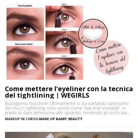
Come mettere l’eyeliner con la tecnica
del tightlining | WEGIRLS
Buongiorno trucchine! Ultimamente si sta parlando tantissimo
del trucco tightlining, noto anche come “eye-liner invisibile“, in
grado di dare definizione allo sguardo, rendendo gli occhi più
espressivi e le ciglia più folte. Ma di cosa si tratta precisamente?
MAKEUP IN CORSO
-
MAKE UP &AMP; BEAUTY
Vediamo insieme cos’è tightlining e come farlo senza rischiare di
sbagliare. Cos’è il tightlining La tecnica del tightlining […]