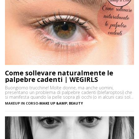
Come sollevare naturalmente le
palpebre cadenti | WEGIRLS
Buongiorno trucchine! Molte donne, ma anche uomini,
presentano un problema di palpebre cadenti (blefaroptosi) che
si manifesta quando la pelle sopra gli occhi (o in alcuni casi solo
uno) cede e scende a coprire una parte del bulbo. Questo
MAKEUP IN CORSO
-
MAKE UP &AMP; BEAUTY
problema , spesso, non è solo puramente estetico, oltre che
fastidioso, ma può affaticare i muscoli […]