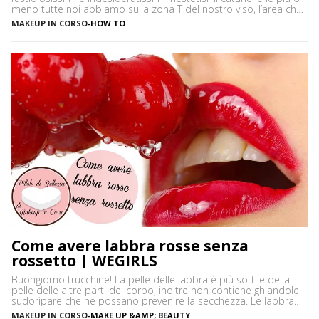
meno tutte noi abbiamo sulla zona T del nostro viso, l’area che
è più spesso vittima di impurità e alterazioni del pH della pelle,
MAKEUP IN CORSO
-
HOW TO
soprattutto se si ha la pelle grassa e non si usano prodotti
neutri. Certamente […]
Come avere labbra rosse senza
rossetto | WEGIRLS
Buongiorno trucchine! La pelle delle labbra è più sottile della
pelle delle altre parti del corpo, inoltre non contiene ghiandole
sudoripare che ne possano prevenire la secchezza. Le labbra
sono sensibili alle aggressioni ambientali e spesso possono
MAKEUP IN CORSO
-
MAKE UP &AMP; BEAUTY