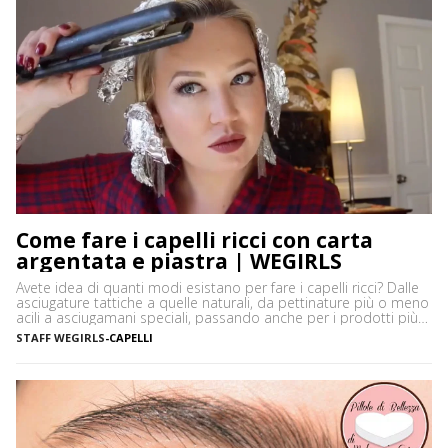
Come fare i capelli ricci con carta
argentata e piastra | WEGIRLS
Avete idea di quanti modi esistano per fare i capelli ricci? Dalle
asciugature tattiche a quelle naturali, da pettinature più o meno
acili a asciugamani speciali, passando anche per i prodotti più
disparati. Avere i capelli ricci è uno must, ancor di più in estate,
STAFF WEGIRLS
-
CAPELLI
quando ci vediamo più belle selvagge. Ci sono tanti modi […]