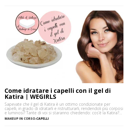
diventare scure o sbiadite soprattutto a causa dell’esposizione
diretta al sole o dell’uso troppo frequente del rossetto. Vi […]
Come idratare i capelli con il gel di
Katira | WEGIRLS
Sapevate che il gel di Katira è un ottimo condizionate per
capelli, in grado di idratarli e ristrutturarli, rendendoli più corposi
e luminosi? Tante di voi si staranno chiedendo: cos’è la Katira?
La Katira o Gomma Adragante è una resina gelificante naturale
MAKEUP IN CORSO
-
CAPELLI
ottenuta dalla linfa essiccata di Astragalus gummifer, un piccolo
albero che cresce prevalentemente […]