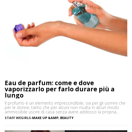
Eau de parfum: come e dove
vaporizzarlo per farlo durare più a
lungo
Il profumo è un elemento imprescindibile, sia per gli uomini che
per le donne, tanto che per alcuni non risulta in alcun modo
ammissibile uscire di casa senza avere addosso la propria
essenza preferita. Indossare una fragranza, infatti, è un gesto in
STAFF WEGIRLS
-
MAKE UP &AMP; BEAUTY
grado di donare una sensazione di benessere e di grande
piacere, inoltre è […]