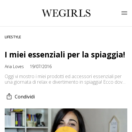
LIFESTYLE
I miei essenziali per la spiaggia!
Aria Loves
19/07/2016
Oggi vi mostro i miei prodotti ed accessori essenziali per
una giornata di relax e divertimento in spiaggia! Ecco dove
trovarmi su Youtube e sui social: — Instagram:
http://www.instagram.com/arialoves — Facebook pagina:
Condividi
http://www.facebook.com/ariastile — Blog:
https://diariodiuninnamorata.wordpress.com/ — Twitter:
http://www.twitter.com/arialovestile — Email.
aria.love.stile@gmail.com – Glamour.it:
http://www.glamour.it/beauty-reporter/afontana/