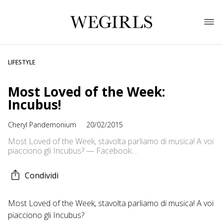
LIFESTYLE
Most Loved of the Week:
Incubus!
Cheryl Pandemonium
20/02/2015
Most Loved of the Week, stavolta parliamo di musica! A voi
piacciono gli Incubus? — Facebook:
https://www.facebook.com/CherylsPandemonium Twitter:
https://twitter.com/CherylLoveMetal Instagram:
Condividi
cherylpandemonium Blog:
http://cherylpandemonium.blogspot.it/
Most Loved of the Week, stavolta parliamo di musica! A voi
piacciono gli Incubus?