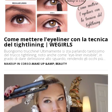
Come mettere l’eyeliner con la tecnica
del tightlining | WEGIRLS
Buongiorno trucchine! Ultimamente si sta parlando tantissimo
del trucco tightlining, noto anche come “eye-liner invisibile“, in
grado di dare definizione allo sguardo, rendendo gli occhi più
espressivi e le ciglia più folte. Ma di cosa si tratta precisamente?
MAKEUP IN CORSO
-
MAKE UP &AMP; BEAUTY
Vediamo insieme cos’è tightlining e come farlo senza rischiare di
sbagliare. Cos’è il tightlining La tecnica del tightlining […]