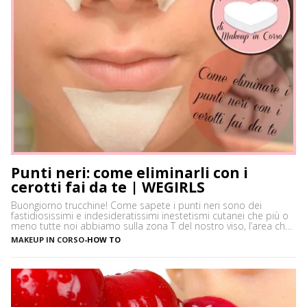
Punti neri: come eliminarli con i
cerotti fai da te | WEGIRLS
Buongiorno trucchine! Come sapete i punti neri sono dei
fastidiosissimi e indesideratissimi inestetismi cutanei che più o
meno tutte noi abbiamo sulla zona T del nostro viso, l’area che
è più spesso vittima di impurità e alterazioni del pH della pelle,
MAKEUP IN CORSO
-
HOW TO
soprattutto se si ha la pelle grassa e non si usano prodotti
neutri. Certamente […]