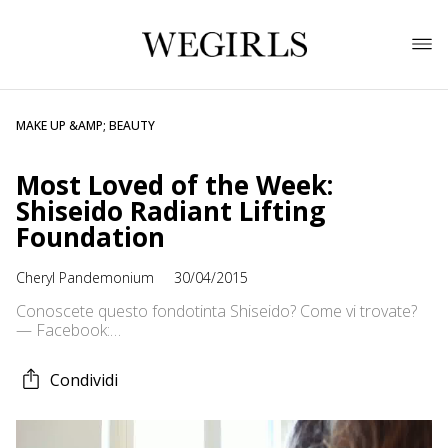
MAKE UP &AMP; BEAUTY
Most Loved of the Week:
Shiseido Radiant Lifting
Foundation
Cheryl Pandemonium
30/04/2015
Conoscete questo fondotinta Shiseido? Come vi trovate?
— Facebook:
https://www.facebook.com/CherylsPandemonium Twitter:
https://twitter.com/CherylLoveMetal Instagram:
Condividi
cherylpandemonium Blog:
http://cherylpandemonium.blogspot.it/