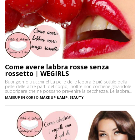
Come avere labbra rosse senza
rossetto | WEGIRLS
Buongiorno trucchine! La pelle delle labbra è più sottile della
pelle delle altre parti del corpo, inoltre non contiene ghiandole
sudoripare che ne possano prevenire la secchezza. Le labbra
sono sensibili alle aggressioni ambientali e spesso possono
MAKEUP IN CORSO
-
MAKE UP &AMP; BEAUTY
diventare scure o sbiadite soprattutto a causa dell’esposizione
diretta al sole o dell’uso troppo frequente del rossetto. Vi […]