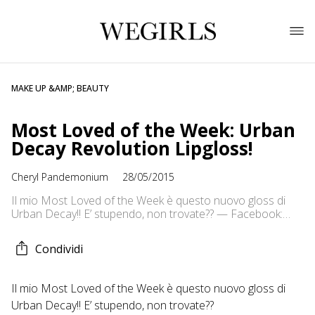
MAKE UP &AMP; BEAUTY
Most Loved of the Week: Urban
Decay Revolution Lipgloss!
Cheryl Pandemonium
28/05/2015
Il mio Most Loved of the Week è questo nuovo gloss di
Urban Decay!! E’ stupendo, non trovate?? — Facebook:
https://www.facebook.com/CherylsPandemonium Twitter:
https://twitter.com/CherylLoveMetal Instagram:
Condividi
cherylpandemonium
Il mio Most Loved of the Week è questo nuovo gloss di
Urban Decay!! E’ stupendo, non trovate??