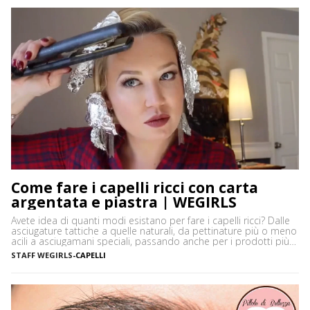
Come fare i capelli ricci con carta
argentata e piastra | WEGIRLS
Avete idea di quanti modi esistano per fare i capelli ricci? Dalle
asciugature tattiche a quelle naturali, da pettinature più o meno
acili a asciugamani speciali, passando anche per i prodotti più
disparati. Avere i capelli ricci è uno must, ancor di più in estate,
STAFF WEGIRLS
-
CAPELLI
quando ci vediamo più belle selvagge. Ci sono tanti modi […]