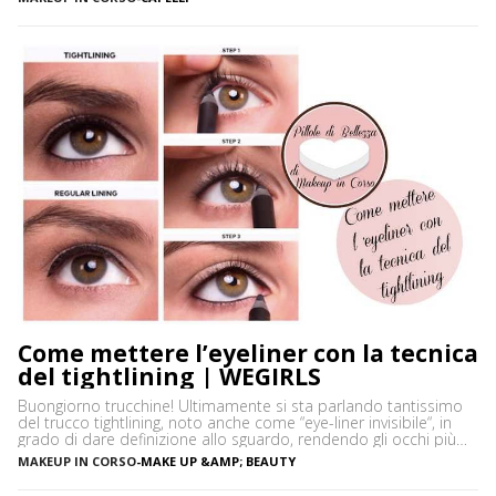
ottenuta dalla linfa essiccata di Astragalus gummifer, un piccolo
albero che cresce prevalentemente […]
Come mettere l’eyeliner con la tecnica
del tightlining | WEGIRLS
Buongiorno trucchine! Ultimamente si sta parlando tantissimo
del trucco tightlining, noto anche come “eye-liner invisibile“, in
grado di dare definizione allo sguardo, rendendo gli occhi più
espressivi e le ciglia più folte. Ma di cosa si tratta precisamente?
MAKEUP IN CORSO
-
MAKE UP &AMP; BEAUTY
Vediamo insieme cos’è tightlining e come farlo senza rischiare di
sbagliare. Cos’è il tightlining La tecnica del tightlining […]