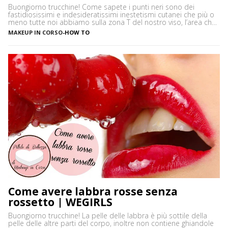
Buongiorno trucchine! Come sapete i punti neri sono dei
fastidiosissimi e indesideratissimi inestetismi cutanei che più o
meno tutte noi abbiamo sulla zona T del nostro viso, l’area che
è più spesso vittima di impurità e alterazioni del pH della pelle,
MAKEUP IN CORSO
-
HOW TO
soprattutto se si ha la pelle grassa e non si usano prodotti
neutri. Certamente […]
Come avere labbra rosse senza
rossetto | WEGIRLS
Buongiorno trucchine! La pelle delle labbra è più sottile della
pelle delle altre parti del corpo, inoltre non contiene ghiandole