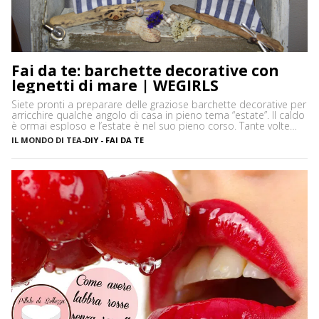
Fai da te: barchette decorative con
legnetti di mare | WEGIRLS
Siete pronti a preparare delle graziose barchette decorative per
arricchire qualche angolo di casa in pieno tema “estate”. Il caldo
è ormai esploso e l’estate è nel suo pieno corso. Tante volte
capita, soprattutto se si sta al mare per lunghi periodi, di
IL MONDO DI TEA
-
DIY - FAI DA TE
annoiarsi un po’ in spiaggia. Non so voi, ma personalmente
adoro decorare […]