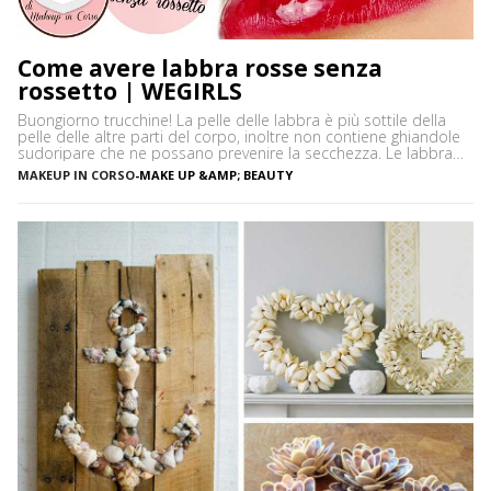
Come avere labbra rosse senza
rossetto | WEGIRLS
Buongiorno trucchine! La pelle delle labbra è più sottile della
pelle delle altre parti del corpo, inoltre non contiene ghiandole
sudoripare che ne possano prevenire la secchezza. Le labbra
sono sensibili alle aggressioni ambientali e spesso possono
MAKEUP IN CORSO
-
MAKE UP &AMP; BEAUTY
diventare scure o sbiadite soprattutto a causa dell’esposizione
diretta al sole o dell’uso troppo frequente del rossetto. Vi […]