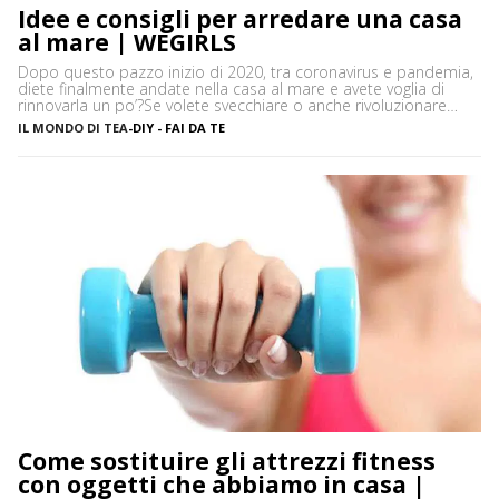
Idee e consigli per arredare una casa
al mare | WEGIRLS
Dopo questo pazzo inizio di 2020, tra coronavirus e pandemia,
diete finalmente andate nella casa al mare e avete voglia di
rinnovarla un po’?Se volete svecchiare o anche rivoluzionare
casa vostra – così come arredare dall’inizio le vostre stanze –
IL MONDO DI TEA
-
DIY - FAI DA TE
ma non sapete bene che stile di arredamento dargli, niente
paura! Ecco alcune idee e […]
Come sostituire gli attrezzi fitness
con oggetti che abbiamo in casa |