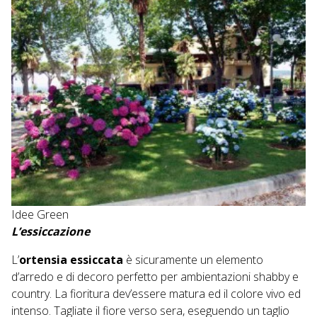
Idee Green
L’essiccazione
L’
ortensia essiccata
è sicuramente un elemento
d’arredo e di decoro perfetto per ambientazioni shabby e
country. La fioritura dev’essere matura ed il colore vivo ed
intenso. Tagliate il fiore verso sera, eseguendo un taglio