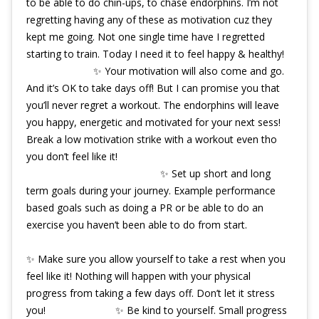
to be able to do chin-ups, to chase endorphins. I’m not
regretting having any of these as motivation cuz they
kept me going. Not one single time have I regretted
starting to train. Today I need it to feel happy & healthy!
⠀⠀⠀⠀⠀⠀⠀⠀⠀ ✨ Your motivation will also come and go.
And it’s OK to take days off! But I can promise you that
you’ll never regret a workout. The endorphins will leave
you happy, energetic and motivated for your next sess!
Break a low motivation strike with a workout even tho
you don’t feel like it! ⠀⠀⠀⠀⠀⠀⠀⠀⠀ ⠀⠀⠀⠀⠀⠀⠀⠀⠀
⠀⠀⠀⠀⠀⠀⠀⠀⠀ ⠀⠀⠀⠀⠀⠀⠀⠀⠀ ✨ Set up short and long
term goals during your journey. Example performance
based goals such as doing a PR or be able to do an
exercise you haven’t been able to do from start.
⠀⠀⠀⠀⠀⠀⠀⠀⠀ ⠀⠀⠀⠀⠀⠀⠀⠀⠀ ⠀⠀⠀⠀⠀⠀⠀⠀⠀ ⠀⠀⠀⠀⠀⠀⠀⠀⠀
✨ Make sure you allow yourself to take a rest when you
feel like it! Nothing will happen with your physical
progress from taking a few days off. Don’t let it stress
you! ⠀⠀⠀⠀⠀⠀⠀⠀⠀ ✨ Be kind to yourself. Small progress