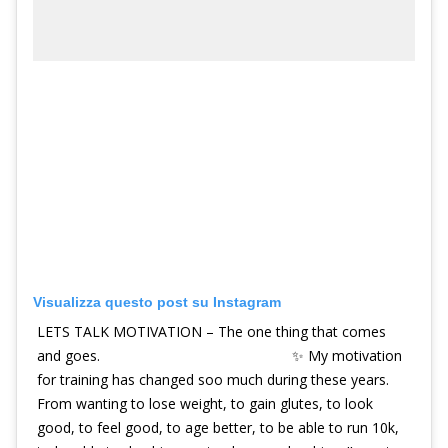
Visualizza questo post su Instagram
LETS TALK MOTIVATION – The one thing that comes
and goes. ⠀⠀⠀⠀⠀⠀⠀⠀⠀ ⠀⠀⠀⠀⠀⠀⠀⠀⠀ ✨ My motivation
for training has changed soo much during these years.
From wanting to lose weight, to gain glutes, to look
good, to feel good, to age better, to be able to run 10k,