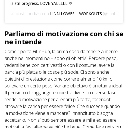
is still progress. LOVE YALLLLL 💛
Un post condiviso da
LINN LOWES – WORKOUTS
(@linnlowes) in data:
Parliamo di motivazione con chi se
ne intende
Come riporta
FitInHub
, la prima cosa da tenere a mente –
anche nei momenti no – sono gli obiettivi. Perdere peso,
vedersi bene con certi vestiti o con il costume, avere la
pancia più piatta o le cosce più sode. Ci sono anche
obiettivi di prestazione come correre almeno 10 km o
sollevare un certo peso. Variare obiettivo è un’ottima idea!
Il pensiero di raggiungere obiettivi diversi in diverse fasi
rende la motivazione per allenarti più forte, facendoti
ritrovare la carica per essere felice. Che succede quando
la motivazione viene a mancare? Innanzitutto bisogna
accettarlo. Non si può sempre essere a mille ed essere
motivati a fasi alterne va più che bene. Come fare nei giorni