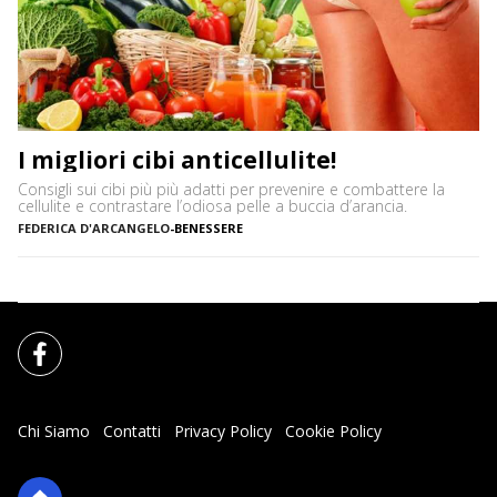
I migliori cibi anticellulite!
Consigli sui cibi più più adatti per prevenire e combattere la
cellulite e contrastare l’odiosa pelle a buccia d’arancia.
FEDERICA D'ARCANGELO
-
BENESSERE
Chi Siamo
Contatti
Privacy Policy
Cookie Policy
Impostazioni Cookie