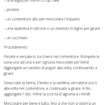
– una teglia per muffin o cup cake
– pirottini
– un contenitore alto per mescolare l’ impasto
– una spatolina in silicone o un mestolo in legno per girare
– un cucchiaio
Procedimento:
Pesate e versate lo zucchero nel contenitore. Rompete le
uova una ad una e per ognuna mescolate per bene.
Aggiungete un vasetto di yogurt alla volta, continuando a
girare.
Setacciate la farina, il lievito e la vanillina, versatene poco
alla volta nel contenitore, e continuate a girare. A filo,
aggiungete l’ olio. Infine la scorza d’ agrume e i mirtilli.
Mescolare per bene il tutto, fino a che non si otterrà un