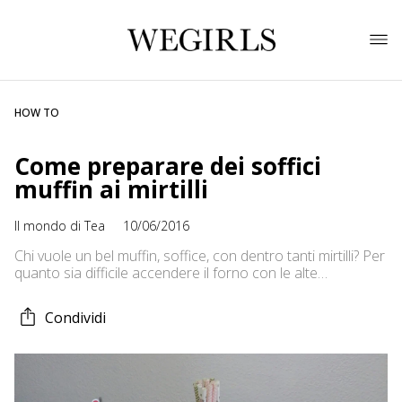
HOW TO
Come preparare dei soffici
muffin ai mirtilli
Il mondo di Tea
10/06/2016
Chi vuole un bel muffin, soffice, con dentro tanti mirtilli? Per
quanto sia difficile accendere il forno con le alte
temperature estive, di questi muffin non potrete
sicuramente fare a meno. Realizzarli è veramente semplice
Condividi
e veloce e non vi occorreranno nè tanto tempo, nè troppo
impegno. Ecco gli ingredienti: – 300 grammi di farina […]