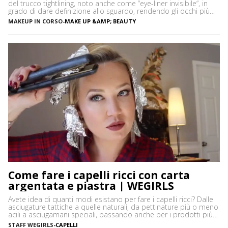
del trucco tightlining, noto anche come “eye-liner invisibile“, in
grado di dare definizione allo sguardo, rendendo gli occhi più
espressivi e le ciglia più folte. Ma di cosa si tratta precisamente?
MAKEUP IN CORSO
-
MAKE UP &AMP; BEAUTY
Vediamo insieme cos’è tightlining e come farlo senza rischiare di
sbagliare. Cos’è il tightlining La tecnica del tightlining […]
Come fare i capelli ricci con carta
argentata e piastra | WEGIRLS
Avete idea di quanti modi esistano per fare i capelli ricci? Dalle
asciugature tattiche a quelle naturali, da pettinature più o meno
acili a asciugamani speciali, passando anche per i prodotti più
disparati. Avere i capelli ricci è uno must, ancor di più in estate,
STAFF WEGIRLS
-
CAPELLI