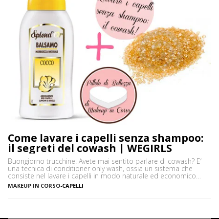
Come lavare i capelli senza shampoo:
il segreti del cowash | WEGIRLS
Buongiorno trucchine! Avete mai sentito parlare di cowash? E’
una tecnica di conditioner only wash, ossia un sistema che
consiste nel lavare i capelli in modo naturale ed economico
senza utilizzare lo shampoo, ma usando solo balsamo e
MAKEUP IN CORSO
-
CAPELLI
zucchero di canna. Il Cowash è indicato per chi deve lavare
spesso i capelli perché li ha […]