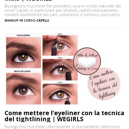
Buongiorno trucchine! Per prenderci cura in modo naturale dei
nostri capelli, in particolare per idratarli, nutrirli intensamente,
renderli visibilmente più sani, voluminosi e luminosi, possiamo
utilizzare un ingrediente molto versatile facilmente reperibile
MAKEUP IN CORSO
-
CAPELLI
nelle nostre dispense: l’amido di mais. L’amido di mais o
maizena è una farina di granturco, costituita da tante molecole
di glucosio (zucchero), […]
Come mettere l’eyeliner con la tecnica
del tightlining | WEGIRLS
Buongiorno trucchine! Ultimamente si sta parlando tantissimo