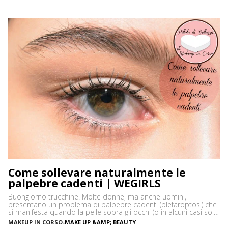
quando ci vediamo più belle selvagge. Ci sono tanti modi […]
Come sollevare naturalmente le
palpebre cadenti | WEGIRLS
Buongiorno trucchine! Molte donne, ma anche uomini,
presentano un problema di palpebre cadenti (blefaroptosi) che
si manifesta quando la pelle sopra gli occhi (o in alcuni casi solo
uno) cede e scende a coprire una parte del bulbo. Questo
MAKEUP IN CORSO
-
MAKE UP &AMP; BEAUTY
problema , spesso, non è solo puramente estetico, oltre che