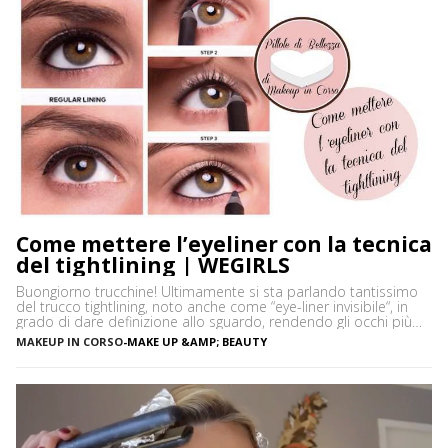
Come mettere l’eyeliner con la tecnica
del tightlining | WEGIRLS
Buongiorno trucchine! Ultimamente si sta parlando tantissimo
del trucco tightlining, noto anche come “eye-liner invisibile“, in
grado di dare definizione allo sguardo, rendendo gli occhi più
espressivi e le ciglia più folte. Ma di cosa si tratta precisamente?
MAKEUP IN CORSO
-
MAKE UP &AMP; BEAUTY
Vediamo insieme cos’è tightlining e come farlo senza rischiare di
sbagliare. Cos’è il tightlining La tecnica del tightlining […]