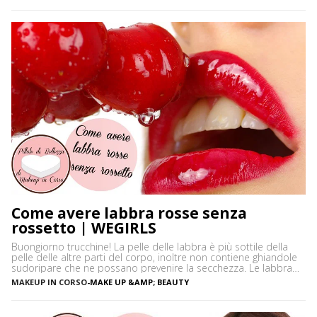
neutri. Certamente […]
Come avere labbra rosse senza
rossetto | WEGIRLS
Buongiorno trucchine! La pelle delle labbra è più sottile della
pelle delle altre parti del corpo, inoltre non contiene ghiandole
sudoripare che ne possano prevenire la secchezza. Le labbra
sono sensibili alle aggressioni ambientali e spesso possono
MAKEUP IN CORSO
-
MAKE UP &AMP; BEAUTY
diventare scure o sbiadite soprattutto a causa dell’esposizione
diretta al sole o dell’uso troppo frequente del rossetto. Vi […]