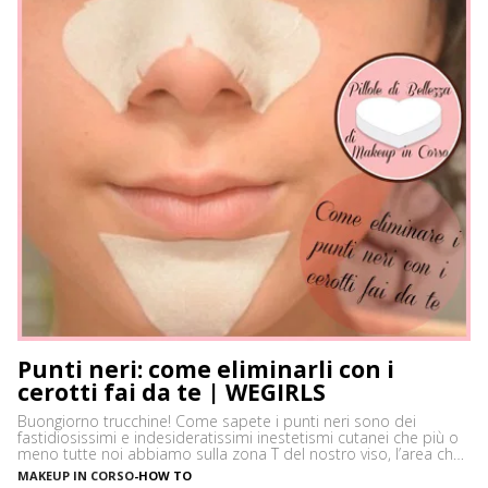
Punti neri: come eliminarli con i
cerotti fai da te | WEGIRLS
Buongiorno trucchine! Come sapete i punti neri sono dei
fastidiosissimi e indesideratissimi inestetismi cutanei che più o
meno tutte noi abbiamo sulla zona T del nostro viso, l’area che
è più spesso vittima di impurità e alterazioni del pH della pelle,
MAKEUP IN CORSO
-
HOW TO
soprattutto se si ha la pelle grassa e non si usano prodotti