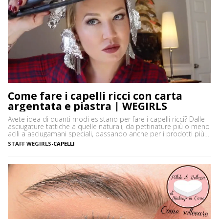
Come fare i capelli ricci con carta
argentata e piastra | WEGIRLS
Avete idea di quanti modi esistano per fare i capelli ricci? Dalle
asciugature tattiche a quelle naturali, da pettinature più o meno
acili a asciugamani speciali, passando anche per i prodotti più
disparati. Avere i capelli ricci è uno must, ancor di più in estate,
STAFF WEGIRLS
-
CAPELLI
quando ci vediamo più belle selvagge. Ci sono tanti modi […]