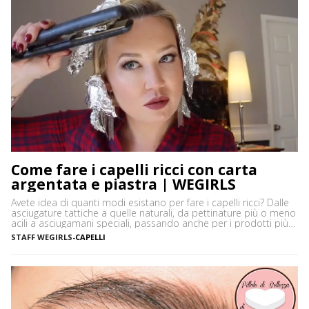
Come fare i capelli ricci con carta
argentata e piastra | WEGIRLS
Avete idea di quanti modi esistano per fare i capelli ricci? Dalle
asciugature tattiche a quelle naturali, da pettinature più o meno
acili a asciugamani speciali, passando anche per i prodotti più
disparati. Avere i capelli ricci è uno must, ancor di più in estate,
STAFF WEGIRLS
-
CAPELLI
quando ci vediamo più belle selvagge. Ci sono tanti modi […]