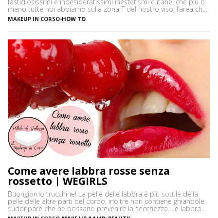
fastidiosissimi e indesideratissimi inestetismi cutanei che più o
meno tutte noi abbiamo sulla zona T del nostro viso, l’area che
è più spesso vittima di impurità e alterazioni del pH della pelle,
MAKEUP IN CORSO
-
HOW TO
soprattutto se si ha la pelle grassa e non si usano prodotti
neutri. Certamente […]
Come avere labbra rosse senza
rossetto | WEGIRLS
Buongiorno trucchine! La pelle delle labbra è più sottile della
pelle delle altre parti del corpo, inoltre non contiene ghiandole
sudoripare che ne possano prevenire la secchezza. Le labbra
sono sensibili alle aggressioni ambientali e spesso possono