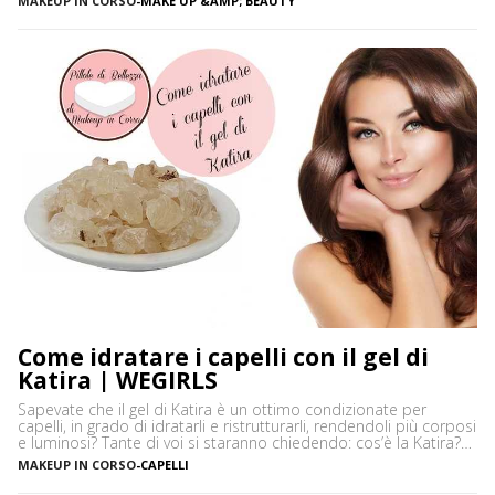
MAKEUP IN CORSO
-
MAKE UP &AMP; BEAUTY
diventare scure o sbiadite soprattutto a causa dell’esposizione
diretta al sole o dell’uso troppo frequente del rossetto. Vi […]
Come idratare i capelli con il gel di
Katira | WEGIRLS
Sapevate che il gel di Katira è un ottimo condizionate per
capelli, in grado di idratarli e ristrutturarli, rendendoli più corposi
e luminosi? Tante di voi si staranno chiedendo: cos’è la Katira?
La Katira o Gomma Adragante è una resina gelificante naturale
MAKEUP IN CORSO
-
CAPELLI
ottenuta dalla linfa essiccata di Astragalus gummifer, un piccolo
albero che cresce prevalentemente […]