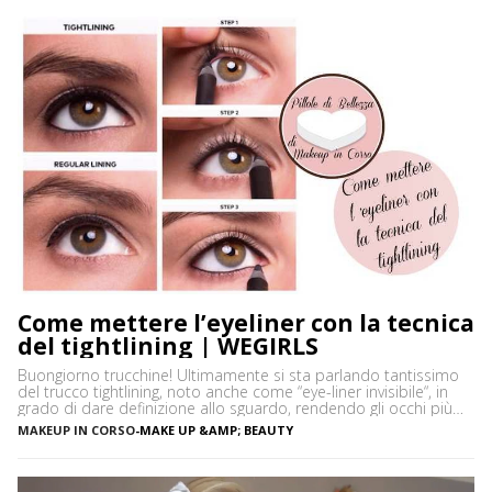
Come mettere l’eyeliner con la tecnica
del tightlining | WEGIRLS
Buongiorno trucchine! Ultimamente si sta parlando tantissimo
del trucco tightlining, noto anche come “eye-liner invisibile“, in
grado di dare definizione allo sguardo, rendendo gli occhi più
espressivi e le ciglia più folte. Ma di cosa si tratta precisamente?
MAKEUP IN CORSO
-
MAKE UP &AMP; BEAUTY
Vediamo insieme cos’è tightlining e come farlo senza rischiare di
sbagliare. Cos’è il tightlining La tecnica del tightlining […]