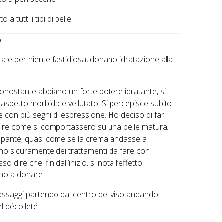
tutti i tipi di pelle.
.
 e per niente fastidiosa, donano idratazione alla
nostante abbiano un forte potere idratante, si
aspetto morbido e vellutato. Si percepisce subito
 con più segni di espressione. Ho deciso di far
pire come si comportassero su una pelle matura.
olpante, quasi come se la crema andasse a
ono sicuramente dei trattamenti da fare con
 dire che, fin dall’inizio, si nota l’effetto
ono a donare.
massaggi partendo dal centro del viso andando
l décolleté.