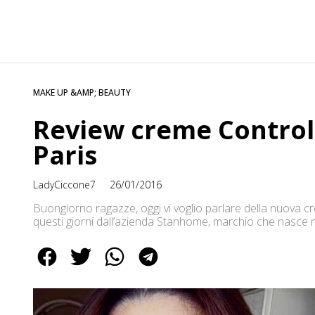
MAKE UP &AMP; BEAUTY
Review creme Controle
Paris
LadyCiccone7
26/01/2016
Buongiorno ragazze, oggi vi voglio parlare della nuova c
questi giorni dall’azienda Stanhome, marchio che nasce ne
innovativo modello di vendita basata sulla rete sociale: 
qualità eccezionale: Stanhome Live Di Excellence che trat