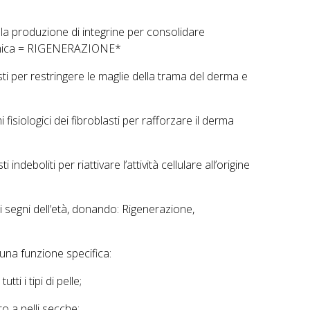
lla produzione di integrine per consolidare
ermica = RIGENERAZIONE*
asti per restringere le maglie della trama del derma e
 fisiologici dei fibroblasti per rafforzare il derma
i indeboliti per riattivare l’attività cellulare all’origine
segni dell’età, donando: Rigenerazione,
 una funzione specifica:
i i tipi di pelle;
 a pelli secche;