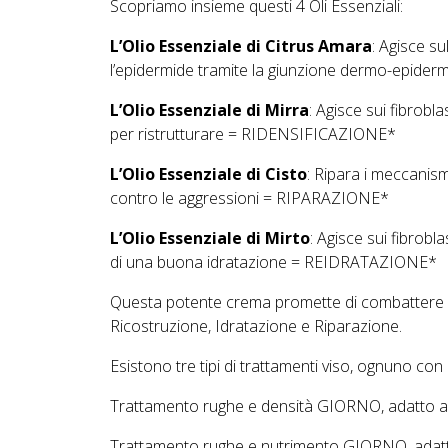
Scopriamo insieme questi 4 Oli Essenziali:
L’Olio Essenziale di Citrus Amara
: Agisce su
l’epidermide tramite la giunzione dermo-epid
L’Olio Essenziale di Mirra
: Agisce sui fibrobl
per ristrutturare = RIDENSIFICAZIONE*
L’Olio Essenziale di Cisto
: Ripara i meccanismi
contro le aggressioni = RIPARAZIONE*
L’Olio Essenziale di Mirto
: Agisce sui fibroblast
di una buona idratazione = REIDRATAZIONE*
Questa potente crema promette di combattere i 
Ricostruzione, Idratazione e Riparazione.
Esistono tre tipi di trattamenti viso, ognuno con
Trattamento rughe e densità GIORNO, adatto a tutt
Trattamento rughe e nutrimento GIORNO, adatto