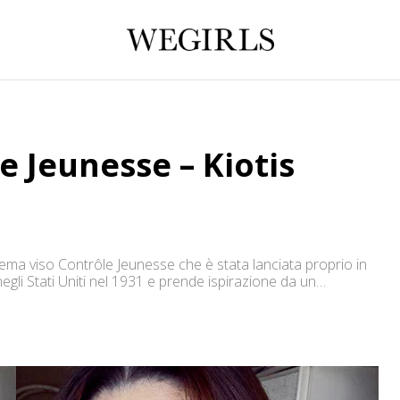
 Jeunesse – Kiotis
rema viso Contrôle Jeunesse che è stata lanciata proprio in
gli Stati Uniti nel 1931 e prende ispirazione da un
Party Plan. L’azienda multinazionale propone tre brand di
ta prodotti […]