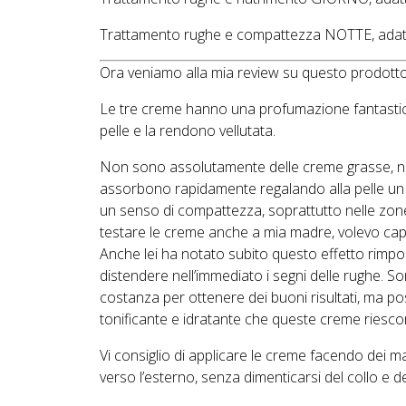
Trattamento rughe e compattezza NOTTE, adatto a 
Ora veniamo alla mia review su questo prodotto
Le tre creme hanno una profumazione fantastica
pelle e la rendono vellutata.
Non sono assolutamente delle creme grasse, no
assorbono rapidamente regalando alla pelle un 
un senso di compattezza, soprattutto nelle zone
testare le creme anche a mia madre, volevo ca
Anche lei ha notato subito questo effetto rimp
distendere nell’immediato i segni delle rughe. S
costanza per ottenere dei buoni risultati, ma posso
tonificante e idratante che queste creme riesc
Vi consiglio di applicare le creme facendo dei 
verso l’esterno, senza dimenticarsi del collo e de