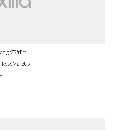
goo.gl/Z7frEm
ishRoseMakeUp
18