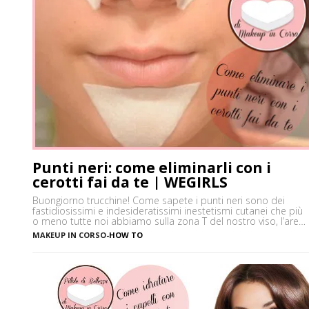
Punti neri: come eliminarli con i
cerotti fai da te | WEGIRLS
Buongiorno trucchine! Come sapete i punti neri sono dei
fastidiosissimi e indesideratissimi inestetismi cutanei che più
o meno tutte noi abbiamo sulla zona T del nostro viso, l’area
che è più spesso vittima di impurità e alterazioni del pH della
MAKEUP IN CORSO
-
HOW TO
pelle, soprattutto se si ha la pelle grassa e non si usano
prodotti neutri. Certamente […]