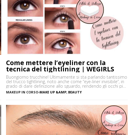
Come mettere l’eyeliner con la
tecnica del tightlining | WEGIRLS
Buongiorno trucchine! Ultimamente si sta parlando tantissimo
del trucco tightlining, noto anche come “eye-liner invisibile“, in
grado di dare definizione allo sguardo, rendendo gli occhi più
espressivi e le ciglia più folte. Ma di cosa si tratta
MAKEUP IN CORSO
-
MAKE UP &AMP; BEAUTY
precisamente? Vediamo insieme cos’è tightlining e come farlo
senza rischiare di sbagliare. Cos’è il tightlining La tecnica del
tightlining […]