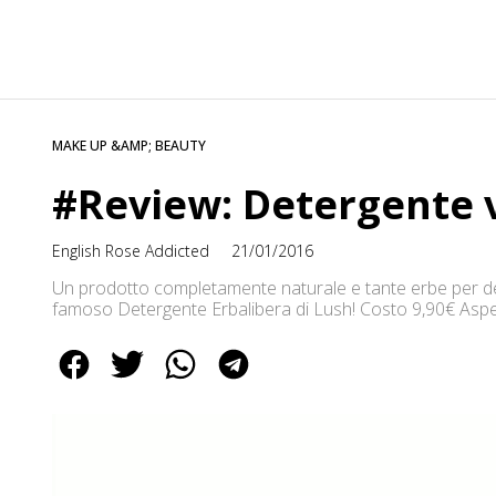
MAKE UP &AMP; BEAUTY
#Review: Detergente v
English Rose Addicted
21/01/2016
Un prodotto completamente naturale e tante erbe per deter
famoso Detergente Erbalibera di Lush! Costo 9,90€ Aspetto
altri social!!! :) Baci ♥ Elena ✒ ♥ Vieni a trovarmi sul Can