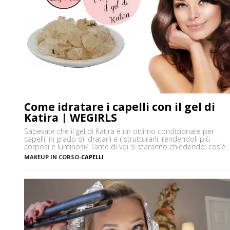
Come idratare i capelli con il gel di
Katira | WEGIRLS
Sapevate che il gel di Katira è un ottimo condizionate per
capelli, in grado di idratarli e ristrutturarli, rendendoli più
corposi e luminosi? Tante di voi si staranno chiedendo: cos’è
la Katira? La Katira o Gomma Adragante è una resina
MAKEUP IN CORSO
-
CAPELLI
gelificante naturale ottenuta dalla linfa essiccata di Astragalus
gummifer, un piccolo albero che cresce prevalentemente […]