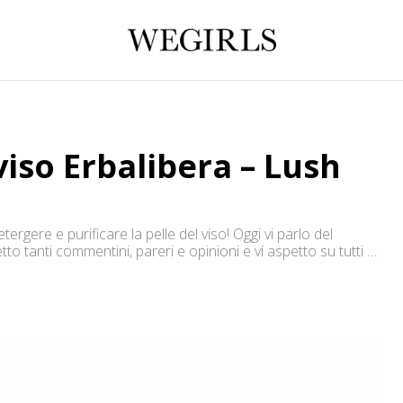
iso Erbalibera – Lush
gere e purificare la pelle del viso! Oggi vi parlo del
 tanti commentini, pareri e opinioni e vi aspetto su tutti gli
ale Youtube: http://goo.gl/Z7frEm ✒ ♥ […]