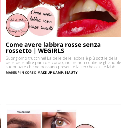
Come avere labbra rosse senza
rossetto | WEGIRLS
Buongiorno trucchine! La pelle delle labbra è più sottile della
pelle delle altre parti del corpo, inoltre non contiene ghiandole
sudoripare che ne possano prevenire la secchezza. Le labbra
sono sensibili alle aggressioni ambientali e spesso possono
MAKEUP IN CORSO
-
MAKE UP &AMP; BEAUTY
diventare scure o sbiadite soprattutto a causa
dell’esposizione diretta al sole o dell’uso troppo frequente del
rossetto. Vi […]