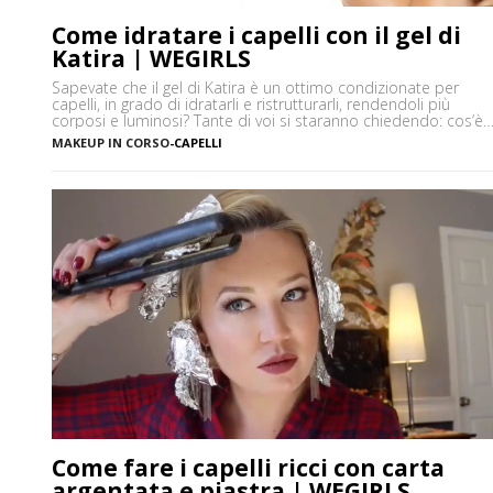
Come idratare i capelli con il gel di
Katira | WEGIRLS
Sapevate che il gel di Katira è un ottimo condizionate per
capelli, in grado di idratarli e ristrutturarli, rendendoli più
corposi e luminosi? Tante di voi si staranno chiedendo: cos’è
la Katira? La Katira o Gomma Adragante è una resina
MAKEUP IN CORSO
-
CAPELLI
gelificante naturale ottenuta dalla linfa essiccata di Astragalus
gummifer, un piccolo albero che cresce prevalentemente […]
Come fare i capelli ricci con carta
argentata e piastra | WEGIRLS