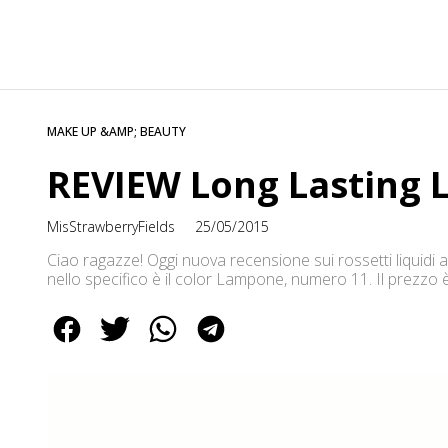
MAKE UP &AMP; BEAUTY
REVIEW Long Lasting L
MisStrawberryFields
25/05/2015
Ciao ragazze! Oggi nuova recensione sui rossetti liquidi a
nello specifico è il color Lampone, numero 11. Il prezzo è 
qualsiasi domanda sono qui! ;) Un bacione PER CONTAT
[…]