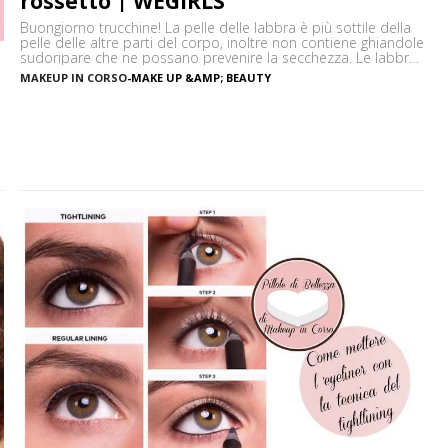
rossetto | WEGIRLS
Buongiorno trucchine! La pelle delle labbra è più sottile della
pelle delle altre parti del corpo, inoltre non contiene ghiandole
sudoripare che ne possano prevenire la secchezza. Le labbra
sono sensibili alle aggressioni ambientali e spesso possono
MAKEUP IN CORSO
-
MAKE UP &AMP; BEAUTY
diventare scure o sbiadite soprattutto a causa
dell’esposizione diretta al sole o dell’uso troppo frequente del
rossetto. Vi […]