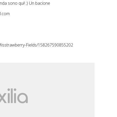
anda sono qui! ;) Un bacione
l.com
isstrawberry-Fields/158267590855202