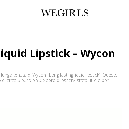
iquid Lipstick – Wycon
 lunga tenuta di Wycon (Long lasting liquid lipstick). Questo
di circa 6 euro e 90. Spero di esservi stata utile e per
TARMI: misstrawberryfields@gmail.com *Seguimi anche su*