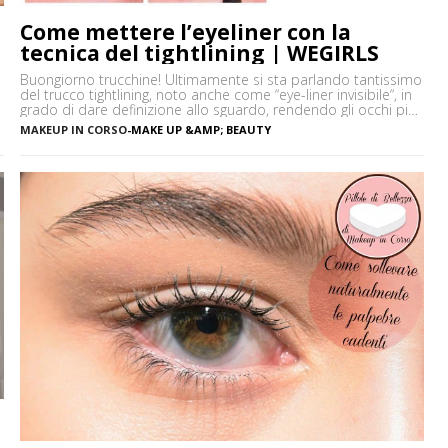
Come mettere l’eyeliner con la
tecnica del tightlining | WEGIRLS
Buongiorno trucchine! Ultimamente si sta parlando tantissimo
del trucco tightlining, noto anche come “eye-liner invisibile“, in
grado di dare definizione allo sguardo, rendendo gli occhi più
espressivi e le ciglia più folte. Ma di cosa si tratta
MAKEUP IN CORSO
-
MAKE UP &AMP; BEAUTY
precisamente? Vediamo insieme cos’è tightlining e come farlo
senza rischiare di sbagliare. Cos’è il tightlining La tecnica del
tightlining […]