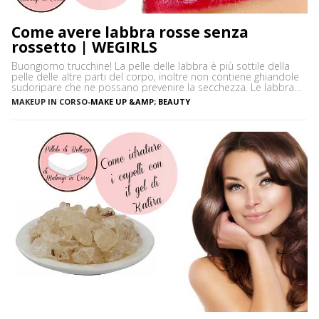
Come avere labbra rosse senza
rossetto | WEGIRLS
Buongiorno trucchine! La pelle delle labbra è più sottile della
pelle delle altre parti del corpo, inoltre non contiene ghiandole
sudoripare che ne possano prevenire la secchezza. Le labbra
sono sensibili alle aggressioni ambientali e spesso possono
MAKEUP IN CORSO
-
MAKE UP &AMP; BEAUTY
diventare scure o sbiadite soprattutto a causa dell’esposizione
diretta al sole o dell’uso troppo frequente del rossetto. Vi […]