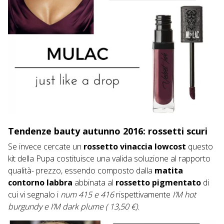
Tendenze bauty autunno 2016: rossetti scuri
Se invece cercate un
rossetto vinaccia lowcost
questo
kit della Pupa
costituisce una valida soluzione al rapporto
qualità- prezzo, essendo composto dalla
matita
contorno labbra
abbinata al
rossetto pigmentato
di
cui vi segnalo i
num 415 e 416
rispettivamente
I’M hot
burgundy e I’M dark plume ( 13,50 €).