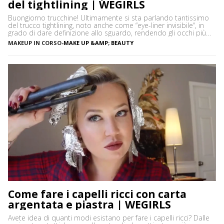
del tightlining | WEGIRLS
Buongiorno trucchine! Ultimamente si sta parlando tantissimo
del trucco tightlining, noto anche come “eye-liner invisibile“, in
grado di dare definizione allo sguardo, rendendo gli occhi più
espressivi e le ciglia più folte. Ma di cosa si tratta precisamente?
MAKEUP IN CORSO
-
MAKE UP &AMP; BEAUTY
Vediamo insieme cos’è tightlining e come farlo senza rischiare di
sbagliare. Cos’è il tightlining La tecnica del tightlining […]
Come fare i capelli ricci con carta
argentata e piastra | WEGIRLS
Avete idea di quanti modi esistano per fare i capelli ricci? Dalle