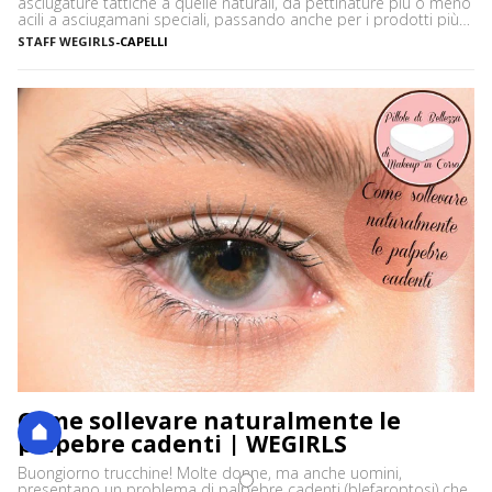
asciugature tattiche a quelle naturali, da pettinature più o meno
acili a asciugamani speciali, passando anche per i prodotti più
disparati. Avere i capelli ricci è uno must, ancor di più in estate,
STAFF WEGIRLS
-
CAPELLI
quando ci vediamo più belle selvagge. Ci sono tanti modi […]
Come sollevare naturalmente le
palpebre cadenti | WEGIRLS
Buongiorno trucchine! Molte donne, ma anche uomini,
presentano un problema di palpebre cadenti (blefaroptosi) che