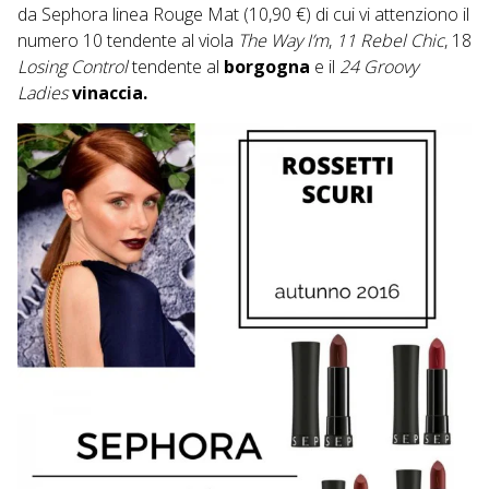
da
Sephora
linea Rouge Mat (10,90 €) di cui vi attenziono il
numero 10 tendente al viola
The Way I’m
,
11 Rebel Chic
, 18
Losing Control
tendente al
borgogna
e il
24 Groovy
Ladies
vinaccia.