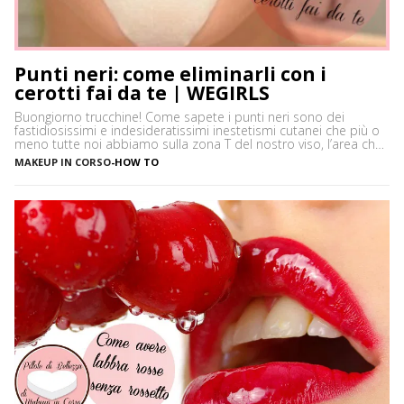
Punti neri: come eliminarli con i
cerotti fai da te | WEGIRLS
Buongiorno trucchine! Come sapete i punti neri sono dei
fastidiosissimi e indesideratissimi inestetismi cutanei che più o
meno tutte noi abbiamo sulla zona T del nostro viso, l’area che
è più spesso vittima di impurità e alterazioni del pH della pelle,
MAKEUP IN CORSO
-
HOW TO
soprattutto se si ha la pelle grassa e non si usano prodotti
neutri. Certamente […]