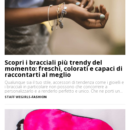
Scopri i bracciali più trendy del
momento: freschi, colorati e capaci di
raccontarti al meglio
Qualunque sia il tuo stile, accessori di tendenza come i gioielli e
i bracciali in particolare non possono che concorrere a
personalizzarlo e a renderlo perfetto e unico. Che ne porti uno
solo, importante o minimale, o ti piaccia mostrarne una serie,
STAFF WEGIRLS
-
FASHION
ciascuno con il proprio significato e valore, i bracciali sono
davvero irrinunciabili in […]