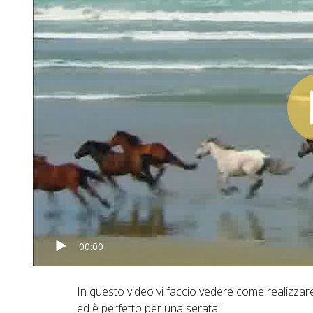
00:00
In questo video vi faccio vedere come realizza
ed è perfetto per una serata!