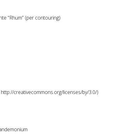
nte “Rhum” (per contouring)
:
http://creativecommons.org/licenses/by/3.0/
)
Pandemonium