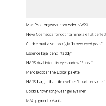
Mac Pro Longwear concealer NW20
Neve Cosmetics fondotinta minerale flat perfect
Catrice matita sopracciglia “brown eyed peas”
Essence kajal pencil “teddy”
NARS dual-intensity eyeshadow “Subra”
Marc Jacobs “The Lolita” palette
NARS Larger than life eyeliner “bourbon street”
Bobbi Brown long-wear gel eyeliner
MAC pigmento Vanilla