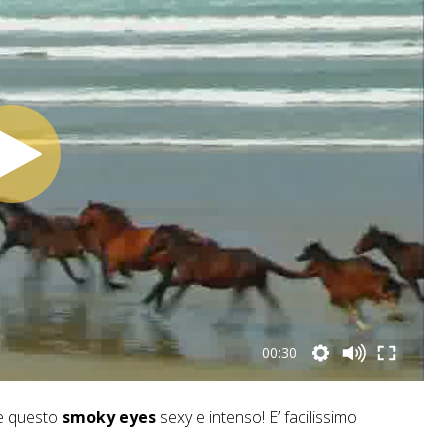
00:30
re questo
smoky eyes
sexy e intenso! E’ facilissimo