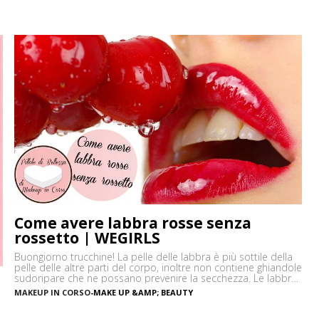
Come avere labbra rosse senza
rossetto | WEGIRLS
Buongiorno trucchine! La pelle delle labbra è più sottile della
pelle delle altre parti del corpo, inoltre non contiene ghiandole
sudoripare che ne possano prevenire la secchezza. Le labbra
sono sensibili alle aggressioni ambientali e spesso possono
MAKEUP IN CORSO
-
MAKE UP &AMP; BEAUTY
diventare scure o sbiadite soprattutto a causa
dell’esposizione diretta al sole o dell’uso troppo frequente del