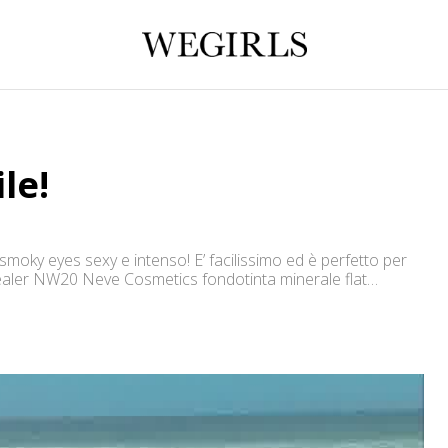
le!
moky eyes sexy e intenso! E’ facilissimo ed è perfetto per
ealer NW20 Neve Cosmetics fondotinta minerale flat
wn eyed peas” Essence kajal pencil “teddy” NARS dual-