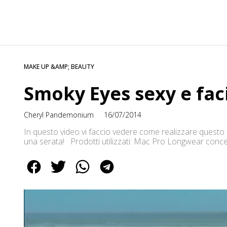
MAKE UP &AMP; BEAUTY
Smoky Eyes sexy e faci
Cheryl Pandemonium
16/07/2014
In questo video vi faccio vedere come realizzare questo s
una serata! Prodotti utilizzati: Mac Pro Longwear conc
perfection “light warm” Catrice matita sopracciglia “bro
intensity eyeshadow “Subra” Marc Jacobs “The […]