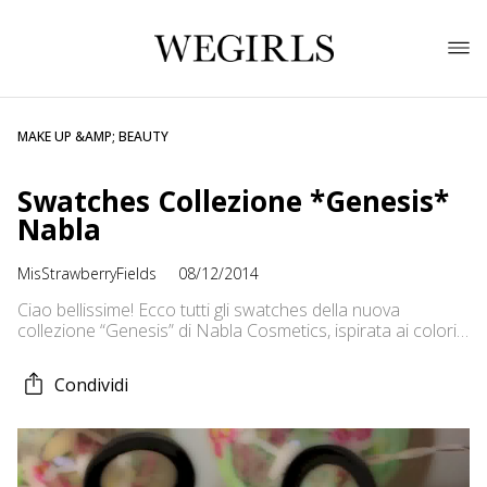
MAKE UP &AMP; BEAUTY
Swatches Collezione *Genesis*
Nabla
MisStrawberryFields
08/12/2014
Ciao bellissime! Ecco tutti gli swatches della nuova
collezione “Genesis” di Nabla Cosmetics, ispirata ai colori
della Natura. Spero di esservi stata utile, per qualsiasi
domanda sono qui! ;) PER CONTATTARMI
Condividi
misstrawberryfields@gmail.com