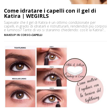
Come idratare i capelli con il gel di
Katira | WEGIRLS
Sapevate che il gel di Katira è un ottimo condizionate per
capelli, in grado di idratarli e ristrutturarli, rendendoli più corposi
e luminosi? Tante di voi si staranno chiedendo: cos’è la Katira?
La Katira o Gomma Adragante è una resina gelificante naturale
MAKEUP IN CORSO
-
CAPELLI
ottenuta dalla linfa essiccata di Astragalus gummifer, un piccolo
albero che cresce prevalentemente […]