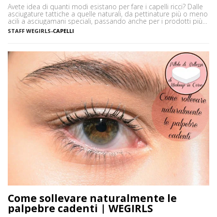
Avete idea di quanti modi esistano per fare i capelli ricci? Dalle
asciugature tattiche a quelle naturali, da pettinature più o meno
acili a asciugamani speciali, passando anche per i prodotti più
disparati. Avere i capelli ricci è uno must, ancor di più in estate,
STAFF WEGIRLS
-
CAPELLI
quando ci vediamo più belle selvagge. Ci sono tanti modi […]
Come sollevare naturalmente le
palpebre cadenti | WEGIRLS