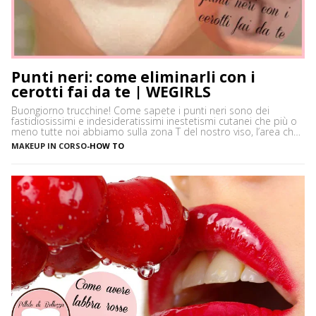
Punti neri: come eliminarli con i
cerotti fai da te | WEGIRLS
Buongiorno trucchine! Come sapete i punti neri sono dei
fastidiosissimi e indesideratissimi inestetismi cutanei che più o
meno tutte noi abbiamo sulla zona T del nostro viso, l’area che
è più spesso vittima di impurità e alterazioni del pH della pelle,
MAKEUP IN CORSO
-
HOW TO
soprattutto se si ha la pelle grassa e non si usano prodotti
neutri. Certamente […]