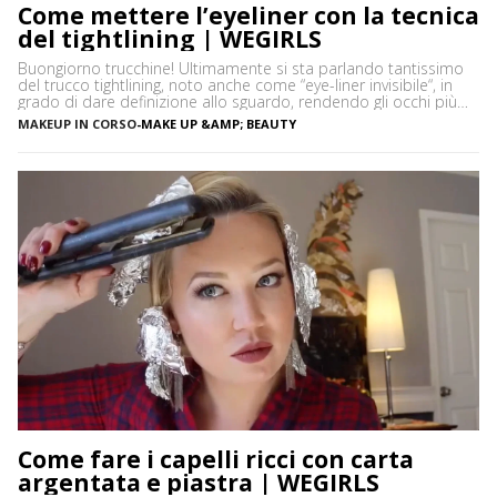
Come mettere l’eyeliner con la tecnica
del tightlining | WEGIRLS
Buongiorno trucchine! Ultimamente si sta parlando tantissimo
del trucco tightlining, noto anche come “eye-liner invisibile“, in
grado di dare definizione allo sguardo, rendendo gli occhi più
espressivi e le ciglia più folte. Ma di cosa si tratta precisamente?
MAKEUP IN CORSO
-
MAKE UP &AMP; BEAUTY
Vediamo insieme cos’è tightlining e come farlo senza rischiare di
sbagliare. Cos’è il tightlining La tecnica del tightlining […]
Come fare i capelli ricci con carta
argentata e piastra | WEGIRLS