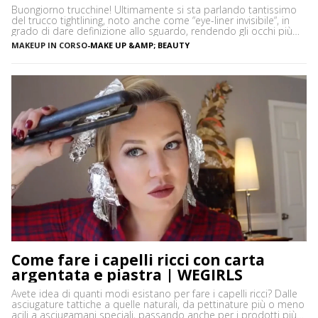
Buongiorno trucchine! Ultimamente si sta parlando tantissimo
del trucco tightlining, noto anche come “eye-liner invisibile“, in
grado di dare definizione allo sguardo, rendendo gli occhi più
espressivi e le ciglia più folte. Ma di cosa si tratta precisamente?
MAKEUP IN CORSO
-
MAKE UP &AMP; BEAUTY
Vediamo insieme cos’è tightlining e come farlo senza rischiare di
sbagliare. Cos’è il tightlining La tecnica del tightlining […]
Come fare i capelli ricci con carta
argentata e piastra | WEGIRLS
Avete idea di quanti modi esistano per fare i capelli ricci? Dalle
asciugature tattiche a quelle naturali, da pettinature più o meno
acili a asciugamani speciali, passando anche per i prodotti più