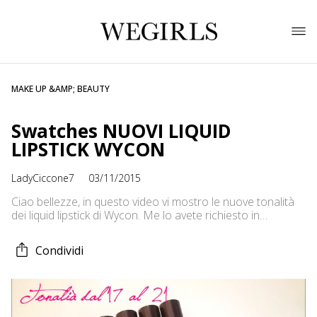
MAKE UP &AMP; BEAUTY
Swatches NUOVI LIQUID
LIPSTICK WYCON
LadyCiccone7
03/11/2015
Ciao bellezze, in questo video vi mostro le nuove tonalità
dei liquid lipstick di Wycon. Me lo avete richiesto in
tantiiiissime ;)
Condividi