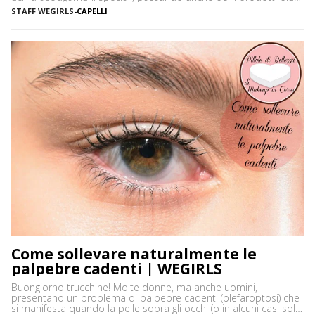
disparati. Avere i capelli ricci è uno must, ancor di più in estate,
STAFF WEGIRLS
-
CAPELLI
quando ci vediamo più belle selvagge. Ci sono tanti modi […]
Come sollevare naturalmente le
palpebre cadenti | WEGIRLS
Buongiorno trucchine! Molte donne, ma anche uomini,
presentano un problema di palpebre cadenti (blefaroptosi) che
si manifesta quando la pelle sopra gli occhi (o in alcuni casi solo