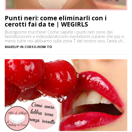
Punti neri: come eliminarli con i
cerotti fai da te | WEGIRLS
Buongiorno trucchine! Come sapete i punti neri sono dei
fastidiosissimi e indesideratissimi inestetismi cutanei che più o
meno tutte noi abbiamo sulla zona T del nostro viso, l’area che
è più spesso vittima di impurità e alterazioni del pH della pelle,
MAKEUP IN CORSO
-
HOW TO
soprattutto se si ha la pelle grassa e non si usano prodotti
neutri. Certamente […]