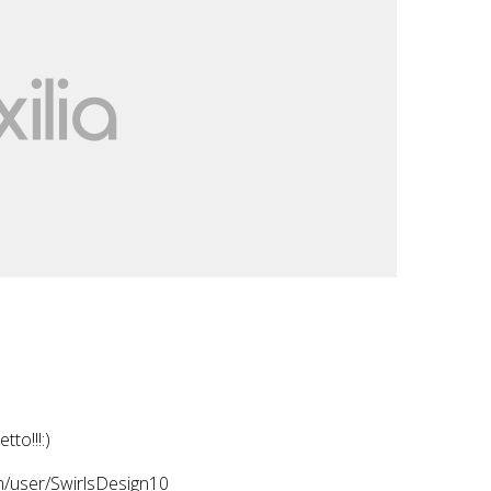
to!!!:)
/user/SwirlsDesign10