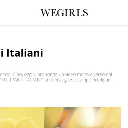
 Italiani
pendo Ciao, oggi vi propongo un video molto diverso dal
are “TULIPANI ITALIANI” un meraviglioso campo di tulipani
deo vi mostro alcune delle meraviglie che potete ammirare se