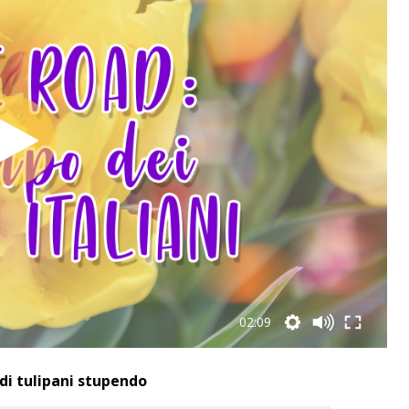
02:09
di tulipani stupendo