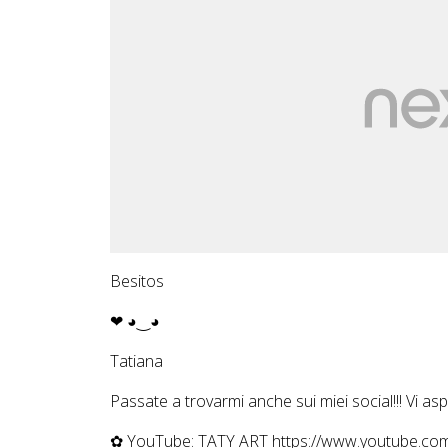
Besitos
❤ ◕‿◕
Tatiana
Passate a trovarmi anche sui miei social!!! Vi aspet
✿ YouTube: TATY ART https://www.youtube.com