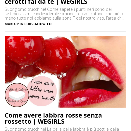
cerotti fai da te | WEGIRLS
Buongiorno trucchine! Come sapete i punti neri sono dei
fastidiosissimi e indesideratissimi inestetismi cutanei che più o
meno tutte noi abbiamo sulla zona T del nostro viso, l’area che
è più spesso vittima di impurità e alterazioni del pH della pelle,
MAKEUP IN CORSO
-
HOW TO
soprattutto se si ha la pelle grassa e non si usano prodotti
neutri. Certamente […]
Come avere labbra rosse senza
rossetto | WEGIRLS
Buongiorno trucchine! La pelle delle labbra è più sottile della