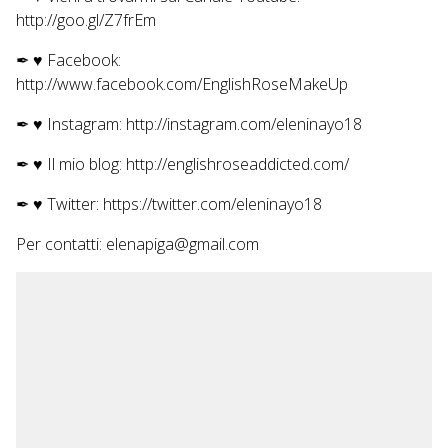
http://goo.gl/Z7frEm
✒ ♥
Facebook:
http://www.facebook.com/EnglishRoseMakeUp
✒ ♥
Instagram: http://instagram.com/eleninayo18
✒ ♥
Il mio blog: http://englishroseaddicted.com/
✒ ♥
Twitter: https://twitter.com/eleninayo18
Per contatti: elenapiga@gmail.com