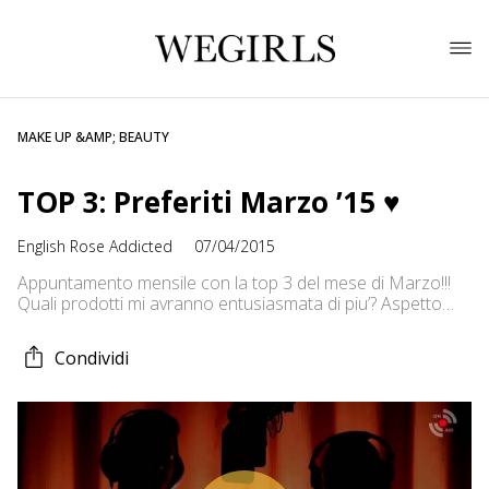
MAKE UP &AMP; BEAUTY
TOP 3: Preferiti Marzo ’15 ♥
English Rose Addicted
07/04/2015
Appuntamento mensile con la top 3 del mese di Marzo!!!
Quali prodotti mi avranno entusiasmata di piu’? Aspetto
tanti commentini, pareri e opinioni e vi aspetto su tutti gli
altri social!!! :) Baci ♥ Elena ✒ ♥ Vieni a trovarmi sul Canale
Condividi
Youtube: http://goo.gl/Z7frEm ✒ ♥ Facebook:
http://www.facebook.com/EnglishRoseMakeUp ✒
♥ Instagram: http://instagram.com/eleninayo18 ✒ ♥ Il mio
blog: http://englishroseaddicted.com/ ✒ ♥ Twitter: […]