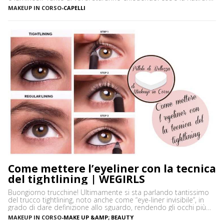
La Katira o Gomma Adragante è una resina gelificante naturale
MAKEUP IN CORSO
-
CAPELLI
ottenuta dalla linfa essiccata di Astragalus gummifer, un piccolo
albero che cresce prevalentemente […]
Come mettere l’eyeliner con la tecnica
del tightlining | WEGIRLS
Buongiorno trucchine! Ultimamente si sta parlando tantissimo
del trucco tightlining, noto anche come “eye-liner invisibile“, in
grado di dare definizione allo sguardo, rendendo gli occhi più
espressivi e le ciglia più folte. Ma di cosa si tratta precisamente?
MAKEUP IN CORSO
-
MAKE UP &AMP; BEAUTY
Vediamo insieme cos’è tightlining e come farlo senza rischiare di