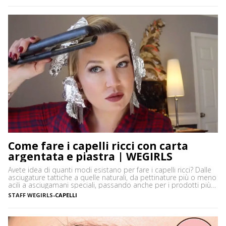
sbagliare. Cos’è il tightlining La tecnica del tightlining […]
Come fare i capelli ricci con carta
argentata e piastra | WEGIRLS
Avete idea di quanti modi esistano per fare i capelli ricci? Dalle
asciugature tattiche a quelle naturali, da pettinature più o meno
acili a asciugamani speciali, passando anche per i prodotti più
disparati. Avere i capelli ricci è uno must, ancor di più in estate,
STAFF WEGIRLS
-
CAPELLI
quando ci vediamo più belle selvagge. Ci sono tanti modi […]