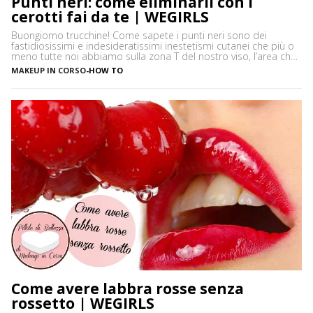
Punti neri: come eliminarli con i
cerotti fai da te | WEGIRLS
Buongiorno trucchine! Come sapete i punti neri sono dei
fastidiosissimi e indesideratissimi inestetismi cutanei che più o
meno tutte noi abbiamo sulla zona T del nostro viso, l’area che
è più spesso vittima di impurità e alterazioni del pH della pelle,
MAKEUP IN CORSO
-
HOW TO
soprattutto se si ha la pelle grassa e non si usano prodotti
neutri. Certamente […]
Come avere labbra rosse senza
rossetto | WEGIRLS