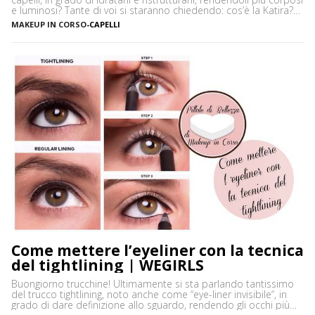
e luminosi? Tante di voi si staranno chiedendo: cos’è la Katira?
La Katira o Gomma Adragante è una resina gelificante naturale
MAKEUP IN CORSO
-
CAPELLI
ottenuta dalla linfa essiccata di Astragalus gummifer, un piccolo
albero che cresce prevalentemente […]
Come mettere l’eyeliner con la tecnica
del tightlining | WEGIRLS
Buongiorno trucchine! Ultimamente si sta parlando tantissimo
del trucco tightlining, noto anche come “eye-liner invisibile“, in
grado di dare definizione allo sguardo, rendendo gli occhi più