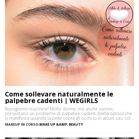
Come sollevare naturalmente le
palpebre cadenti | WEGIRLS
Buongiorno trucchine! Molte donne, ma anche uomini,
presentano un problema di palpebre cadenti (blefaroptosi) che
si manifesta quando la pelle sopra gli occhi (o in alcuni casi solo
uno) cede e scende a coprire una parte del bulbo. Questo
MAKEUP IN CORSO
-
MAKE UP &AMP; BEAUTY
problema , spesso, non è solo puramente estetico, oltre che
fastidioso, ma può affaticare i muscoli […]