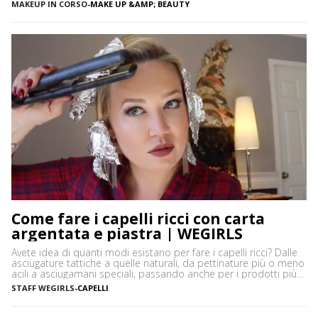
espressivi e le ciglia più folte. Ma di cosa si tratta precisamente?
MAKEUP IN CORSO
-
MAKE UP &AMP; BEAUTY
Vediamo insieme cos’è tightlining e come farlo senza rischiare di
sbagliare. Cos’è il tightlining La tecnica del tightlining […]
Come fare i capelli ricci con carta
argentata e piastra | WEGIRLS
Avete idea di quanti modi esistano per fare i capelli ricci? Dalle
asciugature tattiche a quelle naturali, da pettinature più o meno
acili a asciugamani speciali, passando anche per i prodotti più
disparati. Avere i capelli ricci è uno must, ancor di più in estate,
STAFF WEGIRLS
-
CAPELLI
quando ci vediamo più belle selvagge. Ci sono tanti modi […]