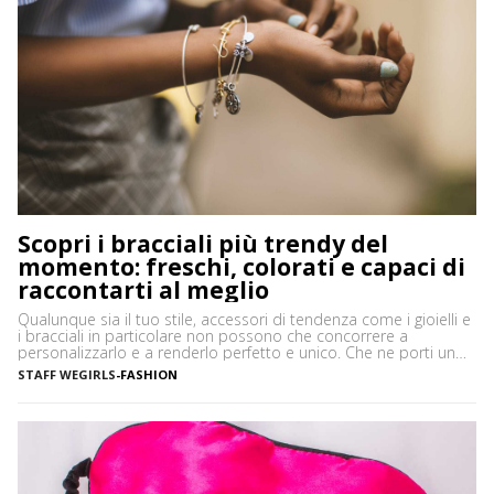
Scopri i bracciali più trendy del
momento: freschi, colorati e capaci di
raccontarti al meglio
Qualunque sia il tuo stile, accessori di tendenza come i gioielli e
i bracciali in particolare non possono che concorrere a
personalizzarlo e a renderlo perfetto e unico. Che ne porti uno
solo, importante o minimale, o ti piaccia mostrarne una serie,
STAFF WEGIRLS
-
FASHION
ciascuno con il proprio significato e valore, i bracciali sono
davvero irrinunciabili in […]