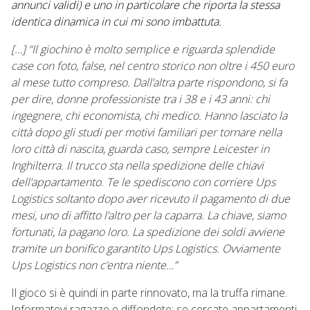
annunci validi) e uno in particolare che riporta la stessa
identica dinamica in cui mi sono imbattuta.
[…] “Il giochino è molto semplice e riguarda splendide
case con foto, false, nel centro storico non oltre i 450 euro
al mese tutto compreso. Dall’altra parte rispondono, si fa
per dire, donne professioniste tra i 38 e i 43 anni: chi
ingegnere, chi economista, chi medico. Hanno lasciato la
città dopo gli studi per motivi familiari per tornare nella
loro città di nascita, guarda caso, sempre Leicester in
Inghilterra. Il trucco sta nella spedizione delle chiavi
dell’appartamento. Te le spediscono con corriere Ups
Logistics soltanto dopo aver ricevuto il pagamento di due
mesi, uno di affitto l’altro per la caparra. La chiave, siamo
fortunati, la pagano loro. La spedizione dei soldi avviene
tramite un bonifico garantito Ups Logistics. Ovviamente
Ups Logistics non c’entra niente…”
Il gioco si è quindi in parte rinnovato, ma la truffa rimane.
Informatevi ragazze e diffondete: se cercate appartamenti