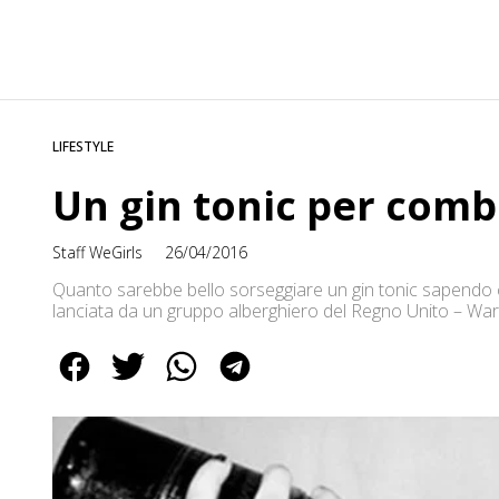
LIFESTYLE
Un gin tonic per comb
Staff WeGirls
26/04/2016
Quanto sarebbe bello sorseggiare un gin tonic sapendo c
lanciata da un gruppo alberghiero del Regno Unito – War
drink miracoloso raccontando come “gli ingredienti siano st
come l’azione lenitiva e […]