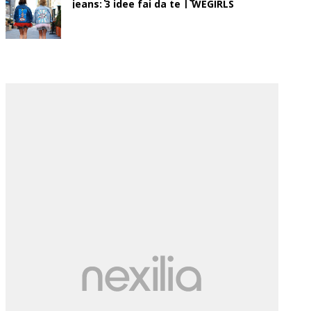
jeans: 3 idee fai da te | WEGIRLS