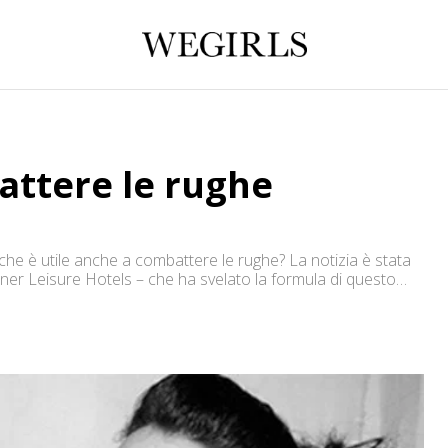
attere le rughe
he è utile anche a combattere le rughe? La notizia è stata
ner Leisure Hotels – che ha svelato la formula di questo
ati appositamente scelti per le loro qualità rivitalizzanti,