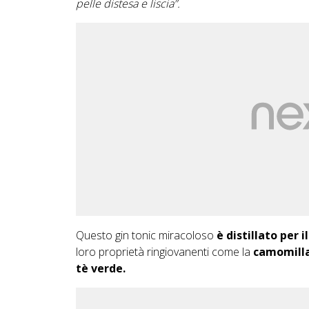
pelle distesa e liscia”.
Questo gin tonic miracoloso
è distillato per 
loro proprietà ringiovanenti come la
camomilla,
tè verde.