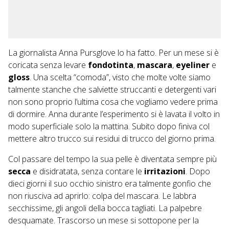
La giornalista Anna Pursglove lo ha fatto. Per un mese si è
coricata senza levare
fondotinta
,
mascara
,
eyeliner
e
gloss
. Una scelta “comoda”, visto che molte volte siamo
talmente stanche che salviette struccanti e detergenti vari
non sono proprio l’ultima cosa che vogliamo vedere prima
di dormire. Anna durante l’esperimento si è lavata il volto in
modo superficiale solo la mattina. Subito dopo finiva col
mettere altro trucco sui residui di trucco del giorno prima.
Col passare del tempo la sua pelle è diventata sempre più
secca
e disidratata, senza contare
le
irritazioni
. Dopo
dieci giorni il suo occhio sinistro era talmente gonfio che
non riusciva ad aprirlo: colpa del mascara. Le labbra
secchissime, gli angoli della bocca tagliati. La palpebre
desquamate. Trascorso un mese si sottopone per la