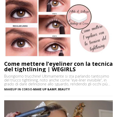
Come mettere l’eyeliner con la tecnica
del tightlining | WEGIRLS
Buongiorno trucchine! Ultimamente si sta parlando tantissimo
del trucco tightlining, noto anche come “eye-liner invisibile“, in
grado di dare definizione allo sguardo, rendendo gli occhi più
espressivi e le ciglia più folte. Ma di cosa si tratta precisamente?
MAKEUP IN CORSO
-
MAKE UP &AMP; BEAUTY
Vediamo insieme cos’è tightlining e come farlo senza rischiare di
sbagliare. Cos’è il tightlining La tecnica del tightlining […]