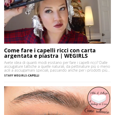
Come fare i capelli ricci con carta
argentata e piastra | WEGIRLS
Avete idea di quanti modi esistano per fare i capelli ricci? Dalle
asciugature tattiche a quelle naturali, da pettinature più o meno
acili a asciugamani speciali, passando anche per i prodotti più
disparati. Avere i capelli ricci è uno must, ancor di più in estate,
STAFF WEGIRLS
-
CAPELLI
quando ci vediamo più belle selvagge. Ci sono tanti modi […]