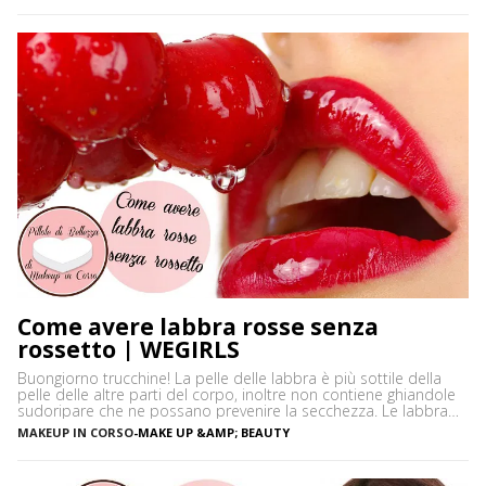
neutri. Certamente […]
Come avere labbra rosse senza
rossetto | WEGIRLS
Buongiorno trucchine! La pelle delle labbra è più sottile della
pelle delle altre parti del corpo, inoltre non contiene ghiandole
sudoripare che ne possano prevenire la secchezza. Le labbra
sono sensibili alle aggressioni ambientali e spesso possono
MAKEUP IN CORSO
-
MAKE UP &AMP; BEAUTY
diventare scure o sbiadite soprattutto a causa dell’esposizione
diretta al sole o dell’uso troppo frequente del rossetto. Vi […]