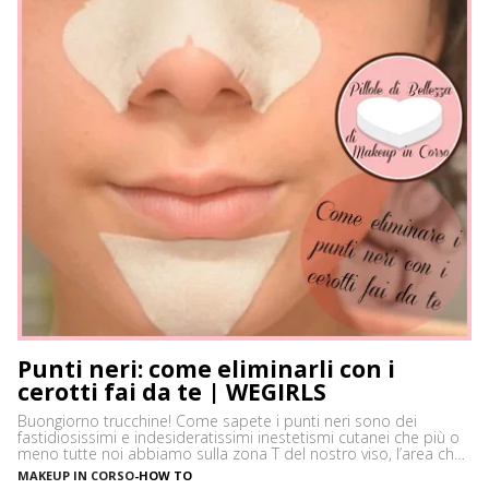
Punti neri: come eliminarli con i
cerotti fai da te | WEGIRLS
Buongiorno trucchine! Come sapete i punti neri sono dei
fastidiosissimi e indesideratissimi inestetismi cutanei che più o
meno tutte noi abbiamo sulla zona T del nostro viso, l’area che
è più spesso vittima di impurità e alterazioni del pH della pelle,
MAKEUP IN CORSO
-
HOW TO
soprattutto se si ha la pelle grassa e non si usano prodotti