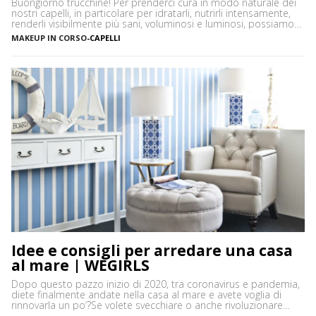
Buongiorno trucchine! Per prenderci cura in modo naturale dei
nostri capelli, in particolare per idratarli, nutrirli intensamente,
renderli visibilmente più sani, voluminosi e luminosi, possiamo
utilizzare un ingrediente molto versatile facilmente reperibile
MAKEUP IN CORSO
-
CAPELLI
nelle nostre dispense: l’amido di mais. L’amido di mais o
maizena è una farina di granturco, costituita da tante molecole
di glucosio (zucchero), […]
Idee e consigli per arredare una casa
al mare | WEGIRLS
Dopo questo pazzo inizio di 2020, tra coronavirus e pandemia,
diete finalmente andate nella casa al mare e avete voglia di
rinnovarla un po’?Se volete svecchiare o anche rivoluzionare
casa vostra – così come arredare dall’inizio le vostre stanze –