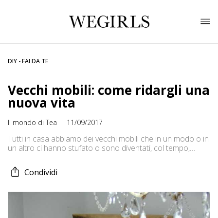
DIY - FAI DA TE
Vecchi mobili: come ridargli una
nuova vita
Il mondo di Tea
11/09/2017
Tutti in casa abbiamo dei vecchi mobili che in un modo o in
un altro ci hanno stufato o sono diventati, col tempo,
anche un po’ fuori moda. Ormai siamo del parere che non
si butta via nulla, e tutto può ritornare a nuova e miglior
Condividi
vita. A questo proposito oggi voglio mostrarvi qualche idea
[…]