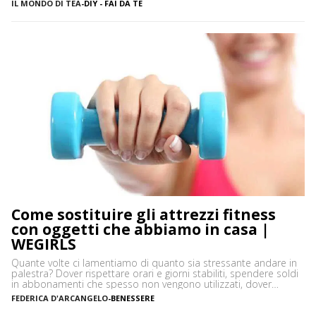
IL MONDO DI TEA
-
DIY - FAI DA TE
ma non sapete bene che stile di arredamento dargli, niente
paura! Ecco alcune idee e […]
Come sostituire gli attrezzi fitness
con oggetti che abbiamo in casa |
WEGIRLS
Quante volte ci lamentiamo di quanto sia stressante andare in
palestra? Dover rispettare orari e giorni stabiliti, spendere soldi
in abbonamenti che spesso non vengono utilizzati, dover
prendere un mezzo per arrivare in palestra: in moltissimi
FEDERICA D'ARCANGELO
-
BENESSERE
preferiscono allenarsi a casa per queste e tante altre ragioni.
Una si è sicuramente aggiunta di recente, la situazione […]