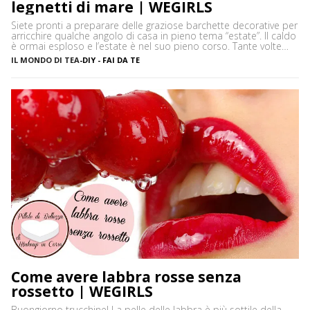
legnetti di mare | WEGIRLS
Siete pronti a preparare delle graziose barchette decorative per
arricchire qualche angolo di casa in pieno tema “estate”. Il caldo
è ormai esploso e l’estate è nel suo pieno corso. Tante volte
capita, soprattutto se si sta al mare per lunghi periodi, di
IL MONDO DI TEA
-
DIY - FAI DA TE
annoiarsi un po’ in spiaggia. Non so voi, ma personalmente
adoro decorare […]
Come avere labbra rosse senza
rossetto | WEGIRLS
Buongiorno trucchine! La pelle delle labbra è più sottile della