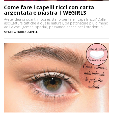
Come fare i capelli ricci con carta
argentata e piastra | WEGIRLS
Avete idea di quanti modi esistano per fare i capelli ricci? Dalle
asciugature tattiche a quelle naturali, da pettinature più o meno
acili a asciugamani speciali, passando anche per i prodotti più
disparati. Avere i capelli ricci è uno must, ancor di più in estate,
STAFF WEGIRLS
-
CAPELLI
quando ci vediamo più belle selvagge. Ci sono tanti modi […]