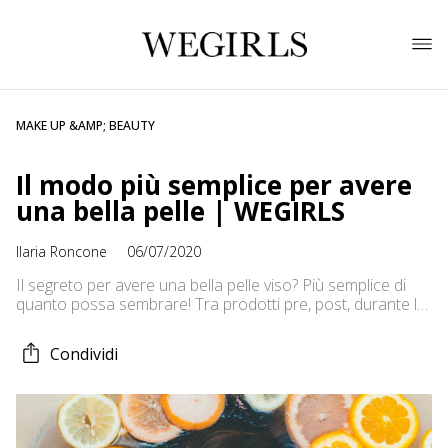
MAKE UP &AMP; BEAUTY
Il modo più semplice per avere
una bella pelle | WEGIRLS
Ilaria Roncone
06/07/2020
Il segreto per avere una bella pelle viso? Più semplice di
quanto possa sembrare! Tra prodotti pre, post, durante la
skin care non si capisce bene cosa occorra davvero fare
per mantenere la pelle del viso detersa e in salute.
Condividi
Partiamo da un presupposto: tante volte a una pelle
estremamente impura corrispondono problemi ormonali o
[…]