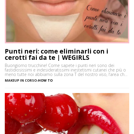
Punti neri: come eliminarli con i
cerotti fai da te | WEGIRLS
Buongiorno trucchine! Come sapete i punti neri sono dei
fastidiosissimi e indesideratissimi inestetismi cutanei che più o
meno tutte noi abbiamo sulla zona T del nostro viso, l’area che
è più spesso vittima di impurità e alterazioni del pH della pelle,
MAKEUP IN CORSO
-
HOW TO
soprattutto se si ha la pelle grassa e non si usano prodotti
neutri. Certamente […]