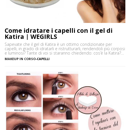
Come idratare i capelli con il gel di
Katira | WEGIRLS
Sapevate che il gel di Katira è un ottimo condizionate per
capelli, in grado di idratarli e ristrutturarli, rendendoli più corposi
e luminosi? Tante di voi si staranno chiedendo: cos’è la Katira?
La Katira o Gomma Adragante è una resina gelificante naturale
MAKEUP IN CORSO
-
CAPELLI
ottenuta dalla linfa essiccata di Astragalus gummifer, un piccolo
albero che cresce prevalentemente […]