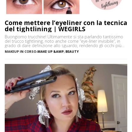
Come mettere l’eyeliner con la tecnica
del tightlining | WEGIRLS
Buongiorno trucchine! Ultimamente si sta parlando tantissimo
del trucco tightlining, noto anche come “eye-liner invisibile“, in
grado di dare definizione allo sguardo, rendendo gli occhi più
espressivi e le ciglia più folte. Ma di cosa si tratta precisamente?
MAKEUP IN CORSO
-
MAKE UP &AMP; BEAUTY
Vediamo insieme cos’è tightlining e come farlo senza rischiare di
sbagliare. Cos’è il tightlining La tecnica del tightlining […]