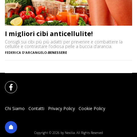
I migliori cibi anticellulite!
Consigli sui cibi più più adatti per prevenire e combattere la
cellulite e contrastare l’odiosa pelle a buccia d’arancia.
FEDERICA D'ARCANGELO
-
BENESSERE
Chi Siamo
Contatti
Privacy Policy
Cookie Policy
Impostazioni Cookie
Copyright © 2026 by Nexilia. All Rights Reserved