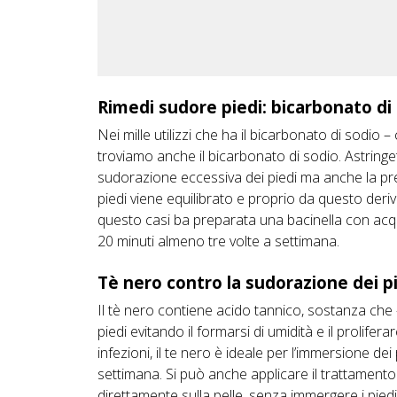
Rimedi sudore piedi: bicarbonato di
Nei mille utilizzi che ha il bicarbonato di sodio
troviamo anche il bicarbonato di sodio. Astringet
sudorazione eccessiva dei piedi ma anche la presen
piedi viene equilibrato e proprio da questo deriv
questo casi ba preparata una bacinella con acqu
20 minuti almeno tre volte a settimana.
Tè nero contro la sudorazione dei p
Il tè nero contiene acido tannico, sostanza che –
piedi evitando il formarsi di umidità e il prolifer
infezioni, il te nero è ideale per l’immersione de
settimana. Si può anche applicare il trattament
direttamente sulla pelle, senza immergere i piedi