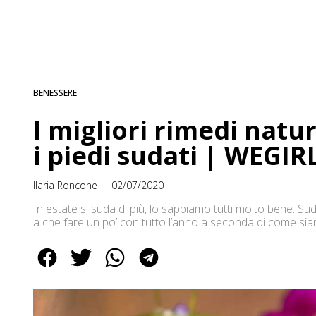
BENESSERE
I migliori rimedi natur
i piedi sudati | WEGIR
Ilaria Roncone
02/07/2020
In estate si suda di più, lo sappiamo tutti molto bene. S
a che fare un po’ con tutto l’anno a seconda di come siam
eccessiva di piedi e ascelle può spesso causare fastidio