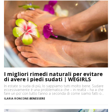
I migliori rimedi naturali per evitare
di avere i piedi sudati | WEGIRLS
In estate si suda di più, lo sappiamo tutti molto bene. Sudare
eccessivamente è una problematica che – in realtà – ha a che
fare un po’ con tutto l’anno a seconda di come siamo fatti o
delle attività che svogliamo. La sudorazione eccessiva di piedi e
ILARIA RONCONE
-
BENESSERE
ascelle può spesso causare fastidiose sensazioni e un forte […]