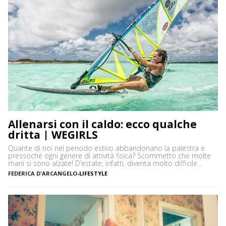
Allenarsi con il caldo: ecco qualche
dritta | WEGIRLS
Quante di noi nel periodo estivo abbandonano la palestra e
pressoché ogni genere di attività fisica? Scommetto che molte
mani si sono alzate! D’estate, infatti, diventa molto difficile
continuare a seguire i ritmi di allenamento che teniamo durante
FEDERICA D'ARCANGELO
-
LIFESTYLE
il resto dell’anno e star dietro a tutti i corsi che seguiamo. Tra
vacanze, palestre chiuse per […]