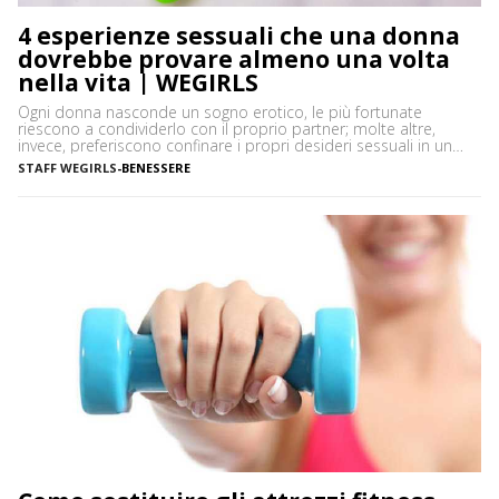
4 esperienze sessuali che una donna
dovrebbe provare almeno una volta
nella vita | WEGIRLS
Ogni donna nasconde un sogno erotico, le più fortunate
riescono a condividerlo con il proprio partner; molte altre,
invece, preferiscono confinare i propri desideri sessuali in un
angolino della mente, talvolta per imbarazzo o per il timore di
STAFF WEGIRLS
-
BENESSERE
essere giudicate negativamente. La verità è che avere fantasie è
del tutto normale, ma la sessualità femminile […]