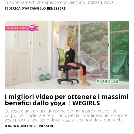
in abbonamenti che spesso non vengono utilizzati, dover
prendere un mezzo per arrivare in palestra: in moltissimi
FEDERICA D'ARCANGELO
-
BENESSERE
preferiscono allenarsi a casa per queste e tante altre ragioni.
Una si è sicuramente aggiunta di recente, la situazione […]
I migliori video per ottenere i massimi
benefici dallo yoga | WEGIRLS
Lo yoga è una pratica utilissima per rinforzare i muscoli del
corpo, per migliorare l’equilibrio, per la coordinazione. Praticare
yoga procura una serie di vantaggi a seconda delle parti del
corpo che si sceglie di far lavorare e oggi vediamo i migliori
ILARIA RONCONE
-
BENESSERE
video yoga per allenarsi in ogni momento della giornata –
persino in ufficio […]