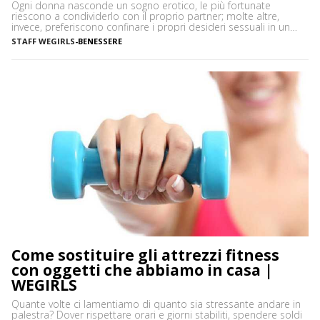
Ogni donna nasconde un sogno erotico, le più fortunate
riescono a condividerlo con il proprio partner; molte altre,
invece, preferiscono confinare i propri desideri sessuali in un
angolino della mente, talvolta per imbarazzo o per il timore di
STAFF WEGIRLS
-
BENESSERE
essere giudicate negativamente. La verità è che avere fantasie è
del tutto normale, ma la sessualità femminile […]
Come sostituire gli attrezzi fitness
con oggetti che abbiamo in casa |
WEGIRLS
Quante volte ci lamentiamo di quanto sia stressante andare in
palestra? Dover rispettare orari e giorni stabiliti, spendere soldi