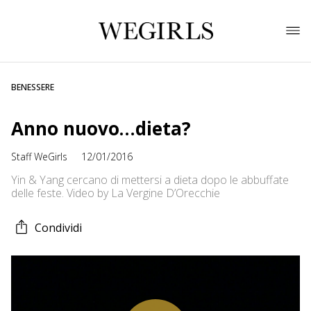
BENESSERE
Anno nuovo…dieta?
Staff WeGirls
12/01/2016
Yin & Yang cercano di mettersi a dieta dopo le abbuffate
delle feste. Video by La Vergine D’Orecchie
Condividi