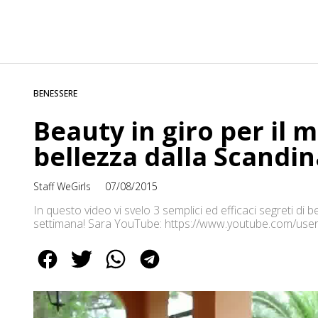
BENESSERE
Beauty in giro per il m
bellezza dalla Scandin
Staff WeGirls
07/08/2015
In questo video vi svelo 3 semplici ed efficaci segreti di
settimana! Sara YouTube: https://www.youtube.com/use
https://plus.google.com/+saramonix/posts Instagram: ht
http://saramonix.blogspot.it Pinterest: https://www.pin