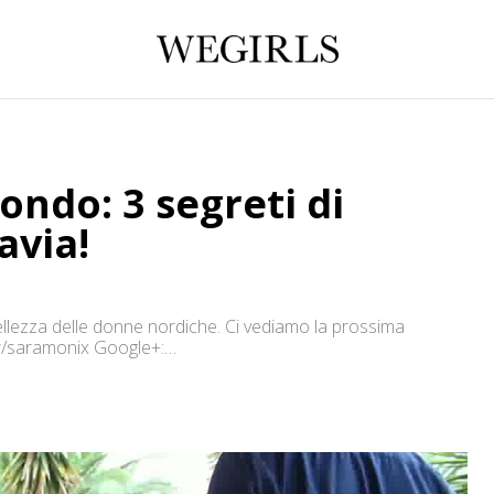
ondo: 3 segreti di
avia!
 bellezza delle donne nordiche. Ci vediamo la prossima
r/saramonix Google+:
tp://instagram.com/saramonix Blog:
terest.com/saramonix/ Email: saramonixx@gmail.com