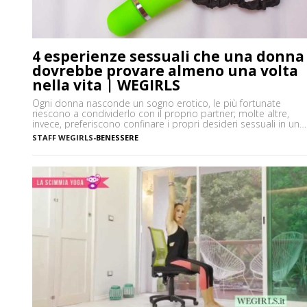
4 esperienze sessuali che una donna
dovrebbe provare almeno una volta
nella vita | WEGIRLS
Ogni donna nasconde un sogno erotico, le più fortunate
riescono a condividerlo con il proprio partner; molte altre,
invece, preferiscono confinare i propri desideri sessuali in un
angolino della mente, talvolta per imbarazzo o per il timore di
STAFF WEGIRLS
-
BENESSERE
essere giudicate negativamente. La verità è che avere fantasie
è del tutto normale, ma la sessualità femminile […]