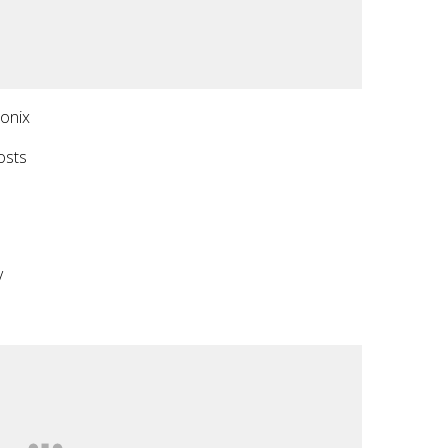
onix
osts
/