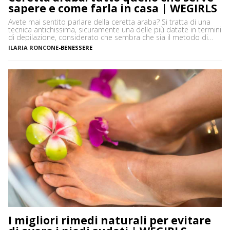
sapere e come farla in casa | WEGIRLS
Avete mai sentito parlare della ceretta araba? Si tratta di una
tecnica antichissima, sicuramente una delle più datate in termini
di depilazione, considerato che sembra che sia il metodo di
rimozione peli più antico conosciuto. In che cosa consiste e
ILARIA RONCONE
-
BENESSERE
come si fa? Vediamo insieme tutto quello che serve sapere sulla
ceretta araba a partire […]
I migliori rimedi naturali per evitare