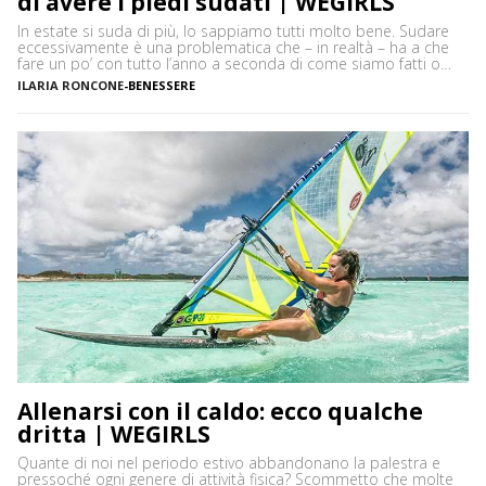
di avere i piedi sudati | WEGIRLS
In estate si suda di più, lo sappiamo tutti molto bene. Sudare
eccessivamente è una problematica che – in realtà – ha a che
fare un po’ con tutto l’anno a seconda di come siamo fatti o
delle attività che svogliamo. La sudorazione eccessiva di piedi e
ILARIA RONCONE
-
BENESSERE
ascelle può spesso causare fastidiose sensazioni e un forte […]
Allenarsi con il caldo: ecco qualche
dritta | WEGIRLS
Quante di noi nel periodo estivo abbandonano la palestra e
pressoché ogni genere di attività fisica? Scommetto che molte