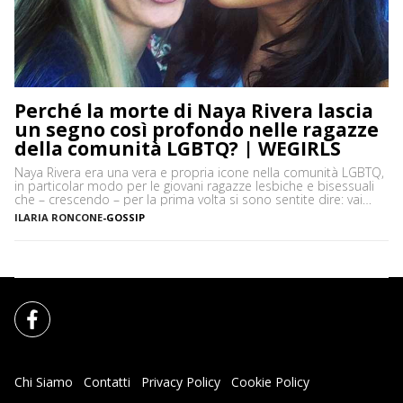
Perché la morte di Naya Rivera lascia
un segno così profondo nelle ragazze
della comunità LGBTQ? | WEGIRLS
Naya Rivera era una vera e propria icone nella comunità LGBTQ,
in particolar modo per le giovani ragazze lesbiche e bisessuali
che – crescendo – per la prima volta si sono sentite dire: vai
bene così come sei, non serve cambiare. La Santana
ILARIA RONCONE
-
GOSSIP
interpretata da Naya Rivera sul piccolo schermo ha portato alla
luce diversi […]
Chi Siamo
Contatti
Privacy Policy
Cookie Policy