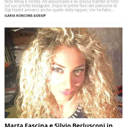
Nicki Minaj è incinta. Ad annunciarlo è lei stessa tramite le foto
sul suo profilo Instagram. Dopo le prime foto del pancione di
Gigi Hadid arrivano anche quelle della rapper, che ha fatto
sapere al mondo intero della sua dolce attesa nella maniera
ILARIA RONCONE
-
GOSSIP
che più la contraddistingue: esagerando. Finora la notizia di
Nicki Minaj incinta era […]
Marta Fascina e Silvio Berlusconi in