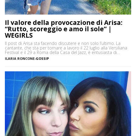
Il valore della provocazione di Arisa:
“Rutto, scoreggio e amo il sole” |
WEGIRLS
Il post di Arisa sta facendo discutere e non solo l’ultimo. La
cantante, che sta per tornare a lavoro il 22 luglio alla Versiliana
Festival e il 29 a Roma della Casa del Jazz, è entusiasta di
questa ripresa post covid e ha fatto sapere che ci sono molte
ILARIA RONCONE
-
GOSSIP
sorprese e “cose vecchie e nuove, una […]