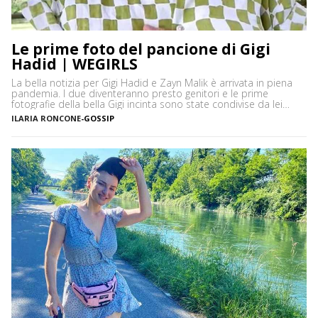
Le prime foto del pancione di Gigi
Hadid | WEGIRLS
La bella notizia per Gigi Hadid e Zayn Malik è arrivata in piena
pandemia. I due diventeranno presto genitori e le prime
fotografie della bella Gigi incinta sono state condivise da lei
stessa in un video su Instagram. Struccata e al naturale, la
ILARIA RONCONE
-
GOSSIP
giovane donna appare serena e felice e la pancia spunta – di
tanto […]