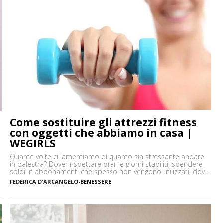
Come sostituire gli attrezzi fitness
con oggetti che abbiamo in casa |
WEGIRLS
Quante volte ci lamentiamo di quanto sia stressante andare
in palestra? Dover rispettare orari e giorni stabiliti, spendere
soldi in abbonamenti che spesso non vengono utilizzati, dover
prendere un mezzo per arrivare in palestra: in moltissimi
FEDERICA D'ARCANGELO
-
BENESSERE
preferiscono allenarsi a casa per queste e tante altre ragioni.
Una si è sicuramente aggiunta di recente, la situazione […]