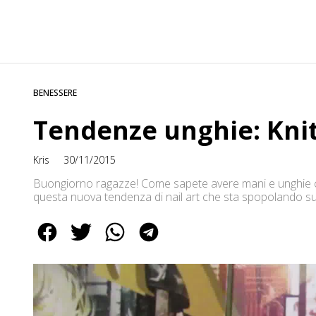
BENESSERE
Tendenze unghie: Kni
Kris
30/11/2015
Buongiorno ragazze! Come sapete avere mani e unghie c
questa nuova tendenza di nail art che sta spopolando su
è piaciuta ;) Blog: http://krismakeupspecialeffects.blogspo
https://www.youtube.com/channel/UCLhPj4n_fCb-TdX
Facebook: https://www.facebook.com/KrisMakeupSpecialE
Pinterest: http://it.pinterest.com/KrisMakeupSf/ Instag
Google+: https://plus.google.com/+KrisRoss/posts