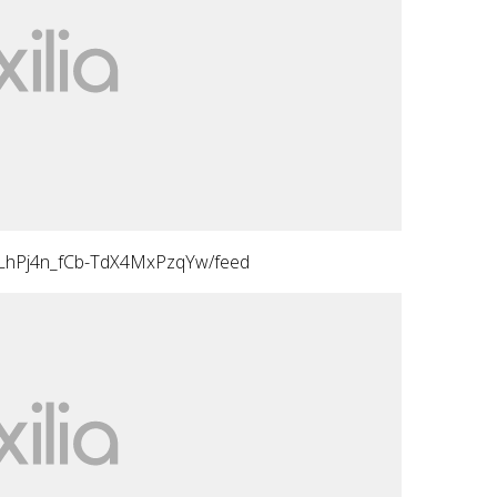
CLhPj4n_fCb-TdX4MxPzqYw/feed