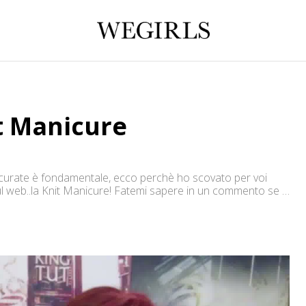
t Manicure
urate è fondamentale, ecco perchè ho scovato per voi
l web..la Knit Manicure! Fatemi sapere in un commento se vi
t.it/ Youtube:
4MxPzqYw/feed
ffects Twitter: https://twitter.com/krismake
ram: http://instagram.com/kris_makeup