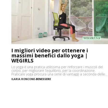
I migliori video per ottenere i
massimi benefici dallo yoga |
WEGIRLS
Lo yoga è una pratica utilissima per rinforzare i muscoli del
corpo, per migliorare l’equilibrio, per la coordinazione.
Praticare yoga procura una serie di vantaggi a seconda delle
parti del corpo che si sceglie di far lavorare e oggi vediamo i
ILARIA RONCONE
-
BENESSERE
migliori video yoga per allenarsi in ogni momento della
giornata – persino in ufficio […]