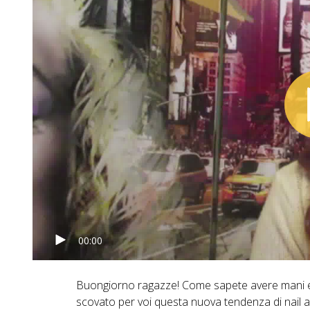
00:00
Buongiorno ragazze! Come sapete avere mani e
scovato per voi questa nuova tendenza di nail a