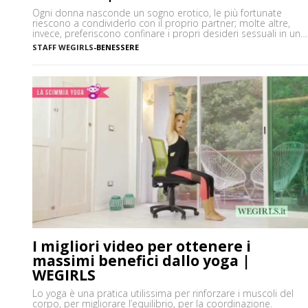
Ogni donna nasconde un sogno erotico, le più fortunate
riescono a condividerlo con il proprio partner; molte altre,
invece, preferiscono confinare i propri desideri sessuali in un
angolino della mente, talvolta per imbarazzo o per il timore di
STAFF WEGIRLS
-
BENESSERE
essere giudicate negativamente. La verità è che avere fantasie
è del tutto normale, ma la sessualità femminile […]
I migliori video per ottenere i
massimi benefici dallo yoga |
WEGIRLS
Lo yoga è una pratica utilissima per rinforzare i muscoli del
corpo, per migliorare l’equilibrio, per la coordinazione.