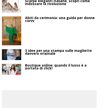
Scarpe eleganti italiane, scopri come
indossare la rivoluzione
Abiti da cerimonia: una guida per donne
curvy
3 idee per una stampa sulle magliette
davvero originale
Boutique online: quando il lusso è a
portata di click!