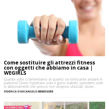
Come sostituire gli attrezzi fitness
con oggetti che abbiamo in casa |
WEGIRLS
Quante volte ci lamentiamo di quanto sia stressante andare in
palestra? Dover rispettare orari e giorni stabiliti, spendere soldi
in abbonamenti che spesso non vengono utilizzati, dover
prendere un mezzo per arrivare in palestra: in moltissimi
FEDERICA D'ARCANGELO
-
BENESSERE
preferiscono allenarsi a casa per queste e tante altre ragioni.
Una si è sicuramente aggiunta di recente, la situazione […]