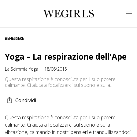
BENESSERE
Yoga – La respirazione dell’Ape
La Scimmia Yoga
18/06/2015
Questa respirazione è conosciuta per il suo potere
calmante. Ci aiuta a focalizzarci sul suono e sulla
vibrazione, calmando in nostri pensieri e tranquillizzandoci.
Continua a fare Yoga su: Sito:
Condividi
http://www.lascimmiayoga.com Facebook:
http://www.facebook.com/lascimmiayoga Pinterest:
http://www.pinterest.com/lascimmiayoga/
Questa respirazione è conosciuta per il suo potere
calmante. Ci aiuta a focalizzarci sul suono e sulla
vibrazione, calmando in nostri pensieri e tranquillizzandoci.