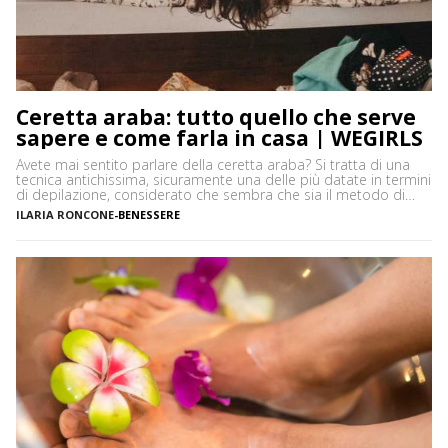
Ceretta araba: tutto quello che serve
sapere e come farla in casa | WEGIRLS
Avete mai sentito parlare della ceretta araba? Si tratta di una
tecnica antichissima, sicuramente una delle più datate in termini
di depilazione, considerato che sembra che sia il metodo di
rimozione peli più antico conosciuto. In che cosa consiste e
ILARIA RONCONE
-
BENESSERE
come si fa? Vediamo insieme tutto quello che serve sapere sulla
ceretta araba a partire […]