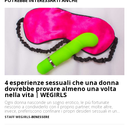
POTREBBE INTERESSARTI ANCHE
4 esperienze sessuali che una donna
dovrebbe provare almeno una volta
nella vita | WEGIRLS
Ogni donna nasconde un sogno erotico, le più fortunate
riescono a condividerlo con il proprio partner; molte altre,
invece, preferiscono confinare i propri desideri sessuali in un
angolino della mente, talvolta per imbarazzo o per il timore di
STAFF WEGIRLS
-
BENESSERE
essere giudicate negativamente. La verità è che avere fantasie è
del tutto normale, ma la sessualità femminile […]