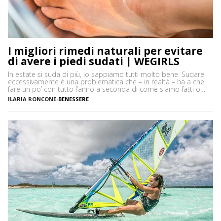
I migliori rimedi naturali per evitare
di avere i piedi sudati | WEGIRLS
In estate si suda di più, lo sappiamo tutti molto bene. Sudare
eccessivamente è una problematica che – in realtà – ha a che
fare un po’ con tutto l’anno a seconda di come siamo fatti o
delle attività che svogliamo. La sudorazione eccessiva di piedi e
ILARIA RONCONE
-
BENESSERE
ascelle può spesso causare fastidiose sensazioni e un forte […]